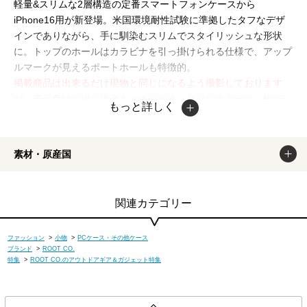
軽量&スリムな2層構造の定番スマートフォンケースから
iPhone16用が新登場。米国環境耐性試験に準拠したタフなデザ
インでありながら、手に馴染むスリムでスタイリッシュな形状
に。トップのホールはカラビナを引っ掛けられる仕様で、アップ
ルマークが見えるポートホールも特徴的。
掲載商品は出来るだけ現物と同じになるよう撮影しております
が、若干色味が違う場合もございます。商品のカラーは、PCデ
もっと詳しく
ィスプレイの性質上、実際の色と異なって見える場合がございま
すので予めご了承ください。
素材・原産国
関連カテゴリー
ファッション
>
小物
>
PCケース・その他ケース
ブランド
>
ROOT CO.
特集
>
ROOT CO.のアウトドアギア＆ガジェット特集