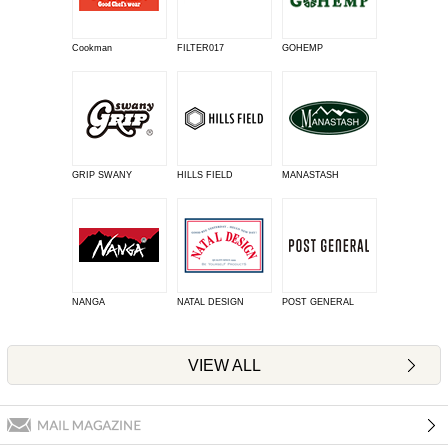
Cookman
FILTER017
GOHEMP
GRIP SWANY
HILLS FIELD
MANASTASH
NANGA
NATAL DESIGN
POST GENERAL
VIEW ALL