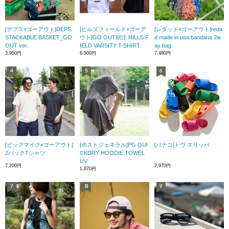
[デプス×ゴーアウト]DEPS
[ヒルズフィールド×ゴーア
[レダッド×ゴーアウト]reda
STACKABLE BASKET_GO
ウト]GO OUT別注 HILLS F
d made in usa bandana 2w
OUT ver.
IELD VARSITY T-SHIRT
ay bag
3,950円
6,500円
7,480円
[ビッグマイク×ゴーアウト]
[ポストジェネラル]PG QUI
[バナコ]トヴ スリッパ
2パックTシャツ
CKDRY HOODIE TOWEL
UV
7,200円
2,970円
1,870円