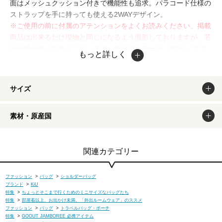
面はメッシュクッション付きで機能性も追求。パラコード仕様の
ストラップを手に持っても使える2WAYデザイン。
※ご使用の前に付属のアテンションをよくお読みください。掲載
商品は出来るだけ現物と同じになるよう撮影しておりますが、若
干色味が違う場合もございます。商品のカラーは、PCディスプ
もっと詳しく
レイの性質上、実際の色と異なって見える場合がございますので
予めご了承ください。
サイズ
素材・原産国
関連カテゴリー
ファッション
>
バッグ
>
ショルダーバッグ
ブランド
>
KiU
特集
>
ちょっとそこまで行くためのミニサイズなバッグたち
特集
>
部屋着以上、お出かけ未満。「外出ルームウェア」のススメ
ファッション
>
バッグ
>
トラベルバッグ・ポーチ
特集
>
GOOUT JAMBOREE 必携アイテム