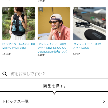
1,870円
[コブマスター]COB-CR HU
[ダンシェイディーズ×ゴー
[ダンシェイディーズ×ゴー
MMING PACK VEST
アウト]NEW SE GO OUT
アウト]LOCO
Collaboration 偏光レンズ
12,100円
5,940円
6,490円
トピックス一覧