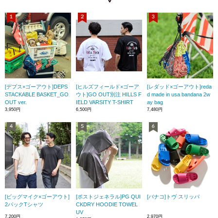
[デプス×ゴーアウト]DEPS
[ヒルズフィールド×ゴーア
[レダッド×ゴーアウト]reda
STACKABLE BASKET_GO
ウト]GO OUT別注 HILLS F
d made in usa bandana 2w
OUT ver.
IELD VARSITY T-SHIRT
ay bag
3,950円
6,500円
7,480円
[ビッグマイク×ゴーアウト]
[ポストジェネラル]PG QUI
[バナコ]トヴ スリッパ
2パックTシャツ
CKDRY HOODIE TOWEL
UV
7,200円
2,970円