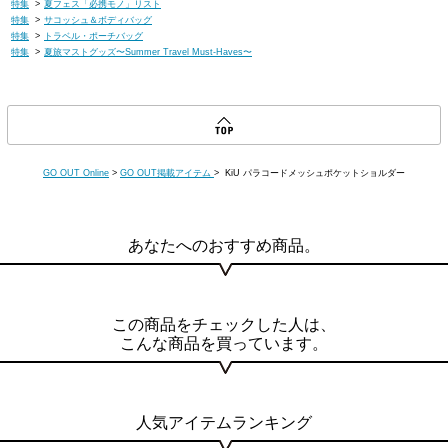
特集
>
夏フェス「必携モノ」リスト
特集
>
サコッシュ＆ボディバッグ
特集
>
トラベル・ポーチバッグ
特集
>
夏旅マストグッズ〜Summer Travel Must-Haves〜
GO OUT Online
>
GO OUT掲載アイテム
> KiU パラコードメッシュポケットショルダー
あなたへのおすすめ商品。
この商品をチェックした人は、
こんな商品を買っています。
人気アイテムランキング