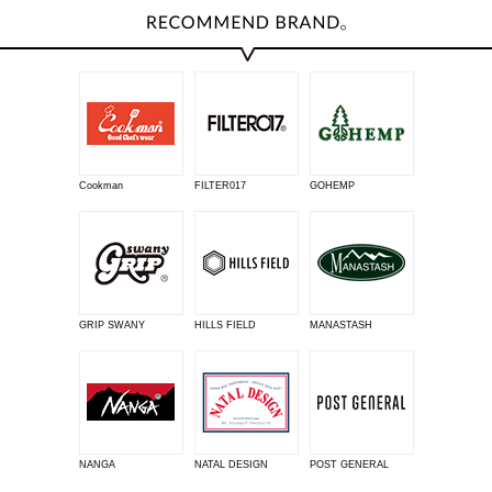
Cookman
FILTER017
GOHEMP
GRIP SWANY
HILLS FIELD
MANASTASH
NANGA
NATAL DESIGN
POST GENERAL