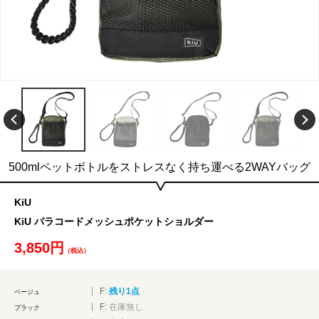
500mlペットボトルをストレスなく持ち運べる2WAYバッグ
KiU
KiU パラコードメッシュポケットショルダー
3,850円
（税込）
F:
残り1点
ベージュ
F:
在庫無し
ブラック