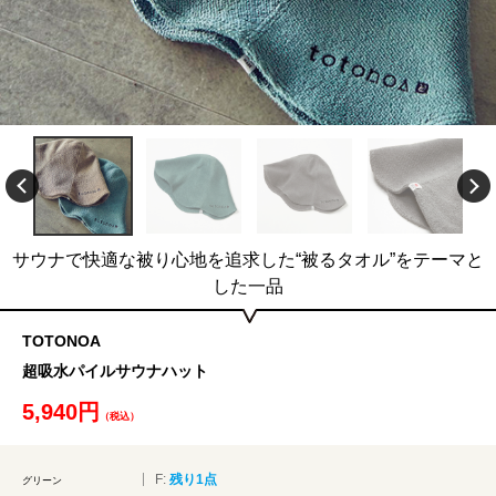
サウナで快適な被り心地を追求した“被るタオル”をテーマと
した一品
TOTONOA
超吸水パイルサウナハット
5,940円
（税込）
F:
残り1点
グリーン