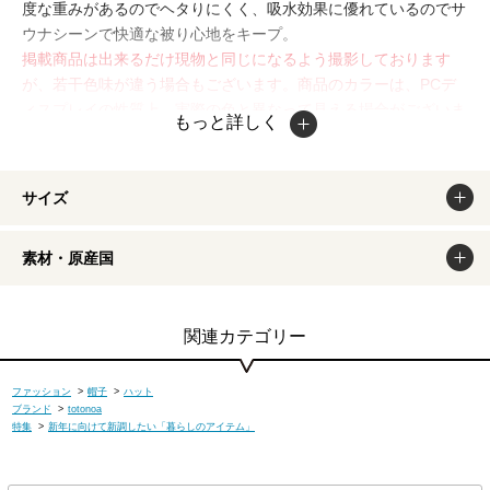
度な重みがあるのでヘタりにくく、吸水効果に優れているのでサ
ウナシーンで快適な被り心地をキープ。
掲載商品は出来るだけ現物と同じになるよう撮影しております
が、若干色味が違う場合もございます。商品のカラーは、PCデ
ィスプレイの性質上、実際の色と異なって見える場合がございま
もっと詳しく
すので予めご了承ください。
サイズ
素材・原産国
関連カテゴリー
ファッション
>
帽子
>
ハット
ブランド
>
totonoa
特集
>
新年に向けて新調したい「暮らしのアイテム」