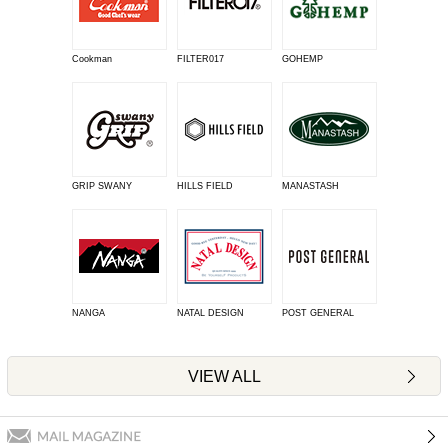
Cookman
FILTER017
GOHEMP
GRIP SWANY
HILLS FIELD
MANASTASH
NANGA
NATAL DESIGN
POST GENERAL
VIEW ALL