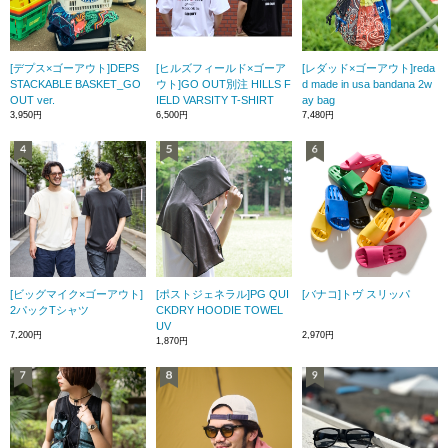
[デプス×ゴーアウト]DEPS
[ヒルズフィールド×ゴーア
[レダッド×ゴーアウト]reda
STACKABLE BASKET_GO
ウト]GO OUT別注 HILLS F
d made in usa bandana 2w
OUT ver.
IELD VARSITY T-SHIRT
ay bag
3,950円
6,500円
7,480円
[ビッグマイク×ゴーアウト]
[ポストジェネラル]PG QUI
[バナコ]トヴ スリッパ
2パックTシャツ
CKDRY HOODIE TOWEL
UV
7,200円
2,970円
1,870円