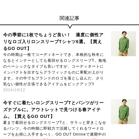
関連記事
今の季節に1枚でちょうど良い！ 適度に個性ア
リなロゴ入りロンスリーブTシャツ6選。【買え
るGO OUT】
今の時期は一枚でコーディネートでき、本格的な秋冬に
なるとインナーとしても着回せるロングスリーブT。無地
のベーシックなタイプも良いですが、コーディネートに
インパクトを出すならグラフィックものに軍配が上がり
ます。その中でもブランドのロゴを落とし込んだ、さり
気ない個性が主張できるアイテムをピックアップ!!
2024/10/12
今すぐに着たいロングスリーブTとパンツがリー
ズナブルに。アウトレットで見つける春アイテ
ム。【買えるGO OUT】
夏まで着回せるロングスリーブTと、サラッと穿きこなせ
るパンツ。今の時期に即戦力で活躍してくれるワードロ
ーブをお得に入手するべく、GO OUT Onlineで展開中の