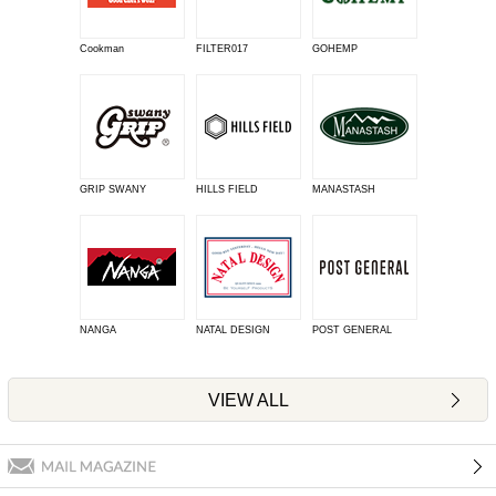
Cookman
FILTER017
GOHEMP
GRIP SWANY
HILLS FIELD
MANASTASH
NANGA
NATAL DESIGN
POST GENERAL
VIEW ALL