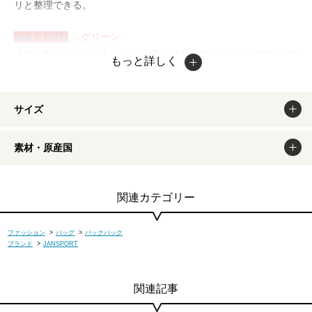
リと整理できる。
SOLD OUT!
→グリーン
【商品配送について】こちらの商品は商品発送に少々お時間がか
もっと詳しく
かる場合がございます。同時にご購入いただいている商品も同様
となりますので、予めご了承くださいませ。最大5営業日以内。
なおコンビニ決済で購入された場合はご入金確認後、最大7営業
サイズ
日以内となります。掲載商品は出来るだけ現物と同じになるよう
撮影しておりますが、若干色味が違う場合もございます。商品の
素材・原産国
カラーは、PCディスプレイの性質上、実際の色と異なって見え
る場合がございますので予めご了承ください。
関連カテゴリー
ファッション
>
バッグ
>
バックパック
ブランド
>
JANSPORT
関連記事