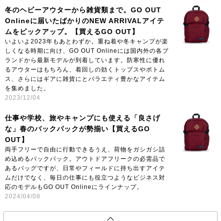
冬のヘビーアウターから雑貨類まで。GO OUT
Onlineに届いたばかりのNEW ARRIVALアイテ
ムをピックアップ。【買えるGO OUT】
いよいよ2023年もあとわずか。重ね着や冬キャンプが楽
しくなる時期に向け、GO OUT Onlineには国内外の各ブ
ランドから最新モデルが到着しています。防寒性に優れ
るアウターはもちろん、着回しの効くトップスやボトム
ス、さらにはギアに雑貨にとバラエティ豊かなアイテム
を集めました。
2023/12/04
仕事や学校、旅やキャンプにも使える「良さげ
な」春のバックパックが勢揃い【買えるGO
OUT】
両手フリーで自由に行動できるうえ、荷物をガシガシ詰
め込めるバックパック。アウトドアフリークの必需品で
あるバッグですが、日常やフィールドに持ち出すアイテ
ムだけでなく、毎日の仕事にも役立つようなビジネス対
応のモデルもGO OUT Onlineにラインナップ。
2024/04/08