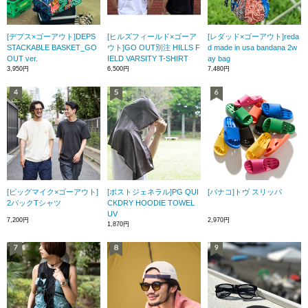
[デプス×ゴーアウト]DEPS
[ヒルズフィールド×ゴーア
[レダッド×ゴーアウト]reda
STACKABLE BASKET_GO
ウト]GO OUT別注 HILLS F
d made in usa bandana 2w
OUT ver.
IELD VARSITY T-SHIRT
ay bag
3,950円
6,500円
7,480円
[ビッグマイク×ゴーアウト]
[ポストジェネラル]PG QUI
[バナコ]トヴ スリッパ
2パックTシャツ
CKDRY HOODIE TOWEL
UV
7,200円
2,970円
1,870円