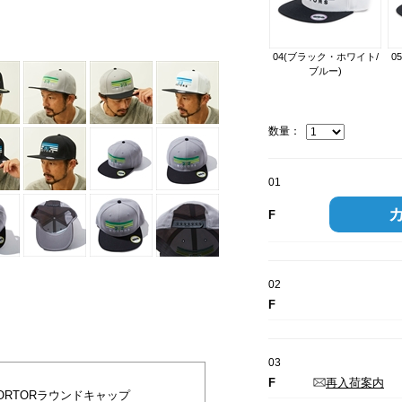
02(ブラック・グレー/グリーン)
04(ブラック・ホワイト/
0
ブルー)
数量：
01
F
02
F
03
F
再入荷案内
MORTORラウンドキャップ