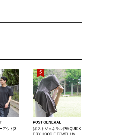
T
POST GENERAL
ーアウト]2
[ポストジェネラル]PG QUICK
DRY HOODIE TOWEL UV