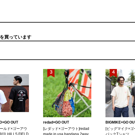
を買っています
LD×GO OUT
redad×GO OUT
BIGMIKE×GO OU
ィールド×ゴーアウ
[レダッド×ゴーアウト]redad
[ビッグマイク×ゴ
別注 HILLS FIELD
made in usa bandana 2way
パックTシャツ