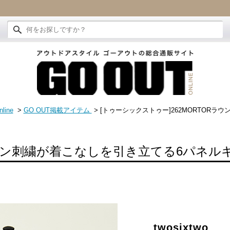
line
>
GO OUT掲載アイテム
> [トゥーシックストゥー]262MORTORラ
ン刺繍が着こなしを引き立てる6パネル
twosixtwo