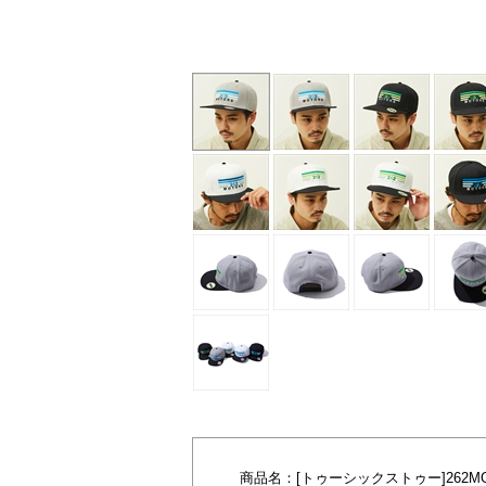
01(ブラック・ホワイト/グリーン)
商品名：
[トゥーシックストゥー]262