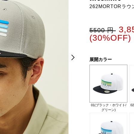
262MORTORラ
3,
5500 円
(30%OFF)
Next
Next
展開カラー
01(ブラック・ホワイト/
0
グリーン)