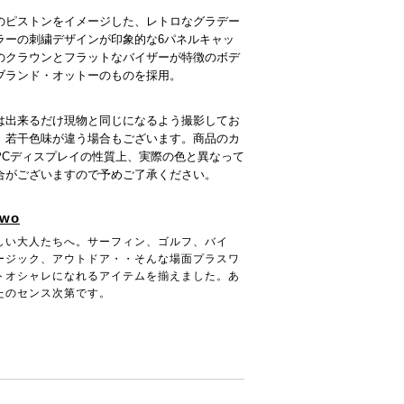
のピストンをイメージした、レトロなグラデー
ラーの刺繍デザインが印象的な6パネルキャッ
のクラウンとフラットなバイザーが特徴のボデ
ブランド・オットーのものを採用。
は出来るだけ現物と同じになるよう撮影してお
、若干色味が違う場合もございます。商品のカ
PCディスプレイの性質上、実際の色と異なって
合がございますので予めご了承ください。
two
しい大人たちへ。サーフィン、ゴルフ、バイ
ージック、アウトドア・・そんな場面プラスワ
トオシャレになれるアイテムを揃えました。あ
たのセンス次第です。