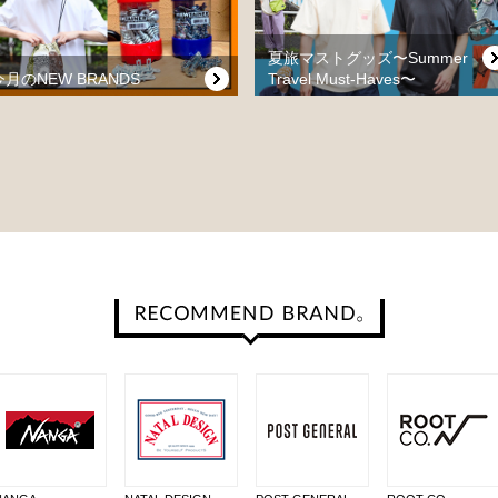
夏旅マストグッズ〜Summer
今月のNEW BRANDS
Travel Must-Haves〜