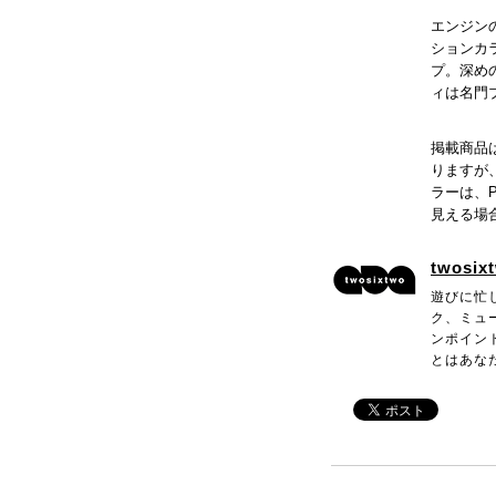
エンジン
ションカ
プ。深め
ィは名門
掲載商品
りますが
ラーは、
見える場
twosix
遊びに忙
ク、ミュ
ンポイン
とはあな