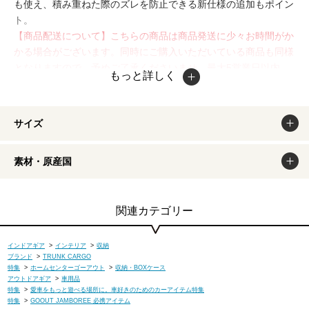
も使え、積み重ねた際のズレを防止できる新仕様の追加もポイン
ト。
【商品配送について】こちらの商品は商品発送に少々お時間がか
かる場合がございます。同時にご購入いただいている商品も同様
となりますので、予めご了承くださいませ。最大5営業日以内。
もっと詳しく
なおコンビニ決済で購入された場合はご入金確認後、最大7営業
日以内となります。掲載商品は出来るだけ現物と同じになるよう
撮影しておりますが、若干色味が違う場合もございます。商品の
サイズ
カラーは、PCディスプレイの性質上、実際の色と異なって見え
る場合がございますので予めご了承ください。掲載商品は出来る
素材・原産国
だけ現物と同じになるよう撮影しておりますが、若干色味が違う
場合もございます。商品のカラーは、PCディスプレイの性質
上、実際の色と異なって見える場合がございますので予めご了承
ください。
関連カテゴリー
インドアギア
>
インテリア
>
収納
ブランド
>
TRUNK CARGO
特集
>
ホームセンターゴーアウト
>
収納・BOXケース
アウトドアギア
>
車用品
特集
>
愛車をもっと遊べる場所に。車好きのためのカーアイテム特集
特集
>
GOOUT JAMBOREE 必携アイテム