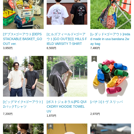
[デプス×ゴーアウト]DEPS
[ヒルズフィールド×ゴーア
[レダッド×ゴーアウト]reda
STACKABLE BASKET_GO
ウト]GO OUT別注 HILLS F
d made in usa bandana 2w
OUT ver.
IELD VARSITY T-SHIRT
ay bag
3,950円
6,500円
7,480円
[ビッグマイク×ゴーアウト]
[ポストジェネラル]PG QUI
[バナコ]トヴ スリッパ
2パックTシャツ
CKDRY HOODIE TOWEL
UV
7,200円
2,970円
1,870円