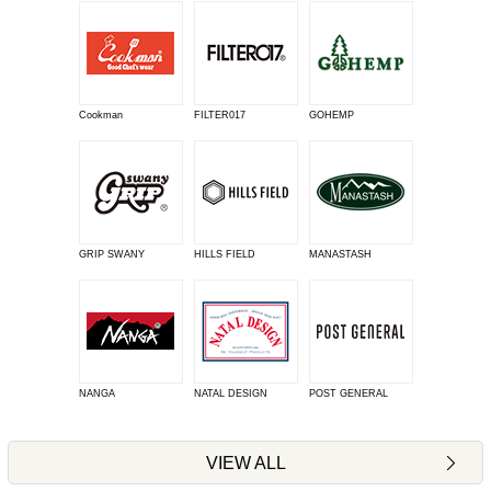
Cookman
FILTER017
GOHEMP
GRIP SWANY
HILLS FIELD
MANASTASH
NANGA
NATAL DESIGN
POST GENERAL
VIEW ALL