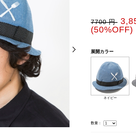
3,
7700 円
(50%OFF)
Next
Next
展開カラー
ネイビー
数量：
ブラック