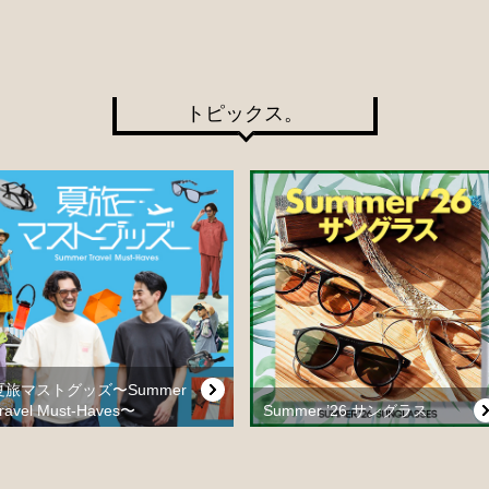
トピックス。
夏旅マストグッズ〜Summer
ravel Must-Haves〜
Summer ’26 サングラス