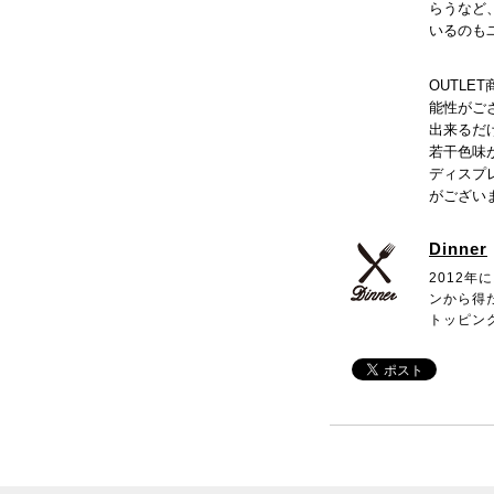
らうなど
いるのも
OUTL
能性がご
出来るだ
若干色味
ディスプ
がござい
Dinner
2012
ンから得
トッピン