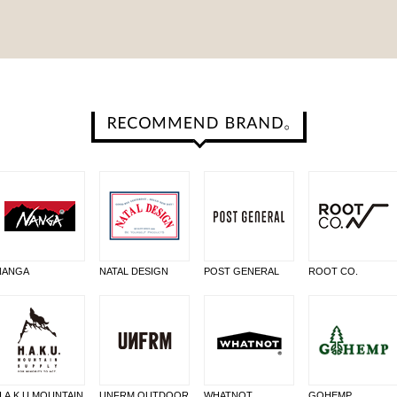
NANGA
NATAL DESIGN
POST GENERAL
ROOT CO.
H.A.K.U MOUNTAIN
UNFRM OUTDOOR
WHATNOT
GOHEMP