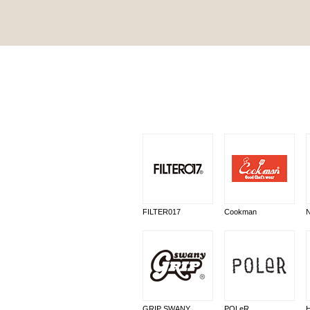
FILTER017
Cookman
GRIP SWANY
POLeR