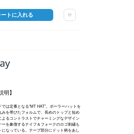
カートに入れる
説明】
では定番となる“MT HAT”。ボーラーハットを
丸みを帯びたフォルムで、長めのトップと短め
によるコントラストでチャーミングなデザイン
ナーを象徴するナイフ＆フォークのロゴ刺繍も
トになっている。テープ部分にドット柄をあし