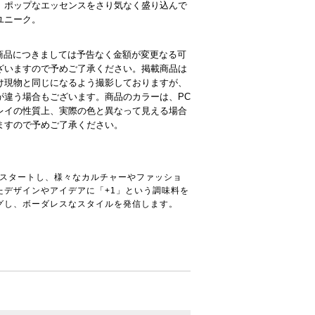
、ポップなエッセンスをさり気なく盛り込んで
ユニーク。
ET商品につきましては予告なく金額が変更なる可
ざいますので予めご了承ください。掲載商品は
け現物と同じになるよう撮影しておりますが、
が違う場合もございます。商品のカラーは、PC
レイの性質上、実際の色と異なって見える場合
ますので予めご了承ください。
年にスタートし、様々なカルチャーやファッショ
たデザインやアイデアに「+1」という調味料を
グし、ボーダレスなスタイルを発信します。