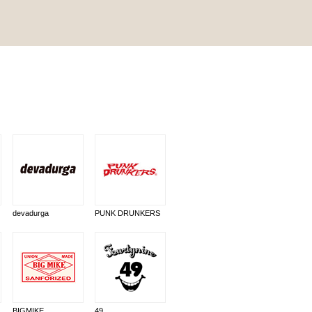
devadurga
PUNK DRUNKERS
BIGMIKE
49