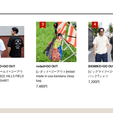
LD×GO OUT
redad×GO OUT
BIGMIKE×GO OU
ィールド×ゴーアウ
[レダッド×ゴーアウト]redad
[ビッグマイク×ゴ
別注 HILLS FIELD
made in usa bandana 2way
パックTシャツ
-SHIRT
bag
7,200円
7,480円