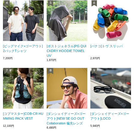
[ビッグマイク×ゴーアウト]
[ポストジェネラル]PG QUI
[バナコ]トヴ スリッパ
2パックTシャツ
CKDRY HOODIE TOWEL
UV
7,200円
2,970円
1,870円
[コブマスター]COB-CR HU
[ダンシェイディーズ×ゴー
[ダンシェイディーズ×ゴー
MMING PACK VEST
アウト]NEW SE GO OUT
アウト]LOCO
Collaboration 偏光レンズ
12,100円
5,940円
6,490円