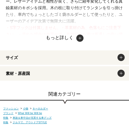
ー。レザーアイテムと相性が良く、さらに経年変化してくれる真
鍮素材のキボシを採用。木の枝に取り付けてランタンを引っ掛け
たり、車内でちょっとしたゴミ袋ホルダーとして使ったりと、ユ
ーザーのアイデア次第で無限大に活躍。
・S字フックは付属しません。・革素材の為、色落ちにご注意下
さい。・濡れた場合は放置せず、直射日光を避け風通しの良い場
もっと詳しく
所で乾かして下さい。掲載商品は出来るだけ現物と同じになるよ
う撮影しておりますが、若干色味が違う場合もございます。商品
のカラーは、PCディスプレイの性質上、実際の色と異なって見
サイズ
える場合がございますので予めご了承ください。
素材・原産国
関連カテゴリー
ファッション
>
小物
>
キーホルダー
ブランド
>
What Will be Will be
特集
>
車旅＆車中泊が充実する車グッズ
特集
>
クルマで、アウトドアSTYLE