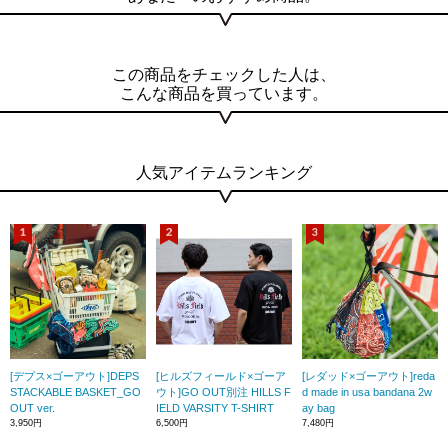
この商品をチェックした人は、
こんな商品を買っています。
人気アイテムランキング
[デプス×ゴーアウト]DEPS
[ヒルズフィールド×ゴーア
[レダッド×ゴーアウト]reda
STACKABLE BASKET_GO
ウト]GO OUT別注 HILLS F
d made in usa bandana 2w
OUT ver.
IELD VARSITY T-SHIRT
ay bag
3,950円
6,500円
7,480円