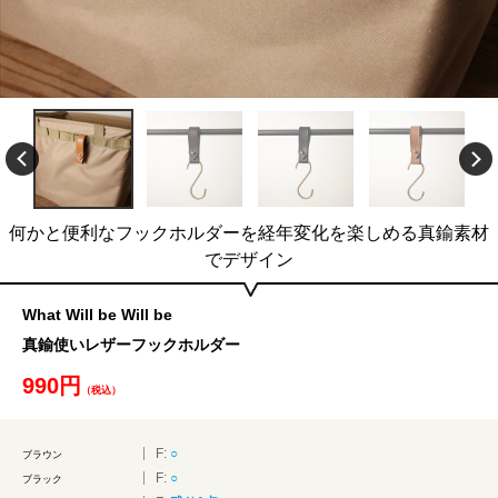
何かと便利なフックホルダーを経年変化を楽しめる真鍮素材
でデザイン
What Will be Will be
真鍮使いレザーフックホルダー
990円
（税込）
F:
○
ブラウン
F:
○
ブラック