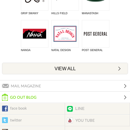
GRIP SWANY
HILLS FIELD
MANASTASH
NANGA
NATAL DESIGN
POST GENERAL
VIEW ALL