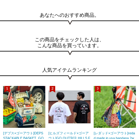
あなたへのおすすめ商品。
この商品をチェックした人は、
こんな商品を買っています。
人気アイテムランキング
[デプス×ゴーアウト]DEPS
[ヒルズフィールド×ゴーア
[レダッド×ゴーアウト]reda
STACKABLE BASKET_GO
ウト]GO OUT別注 HILLS F
d made in usa bandana 2w