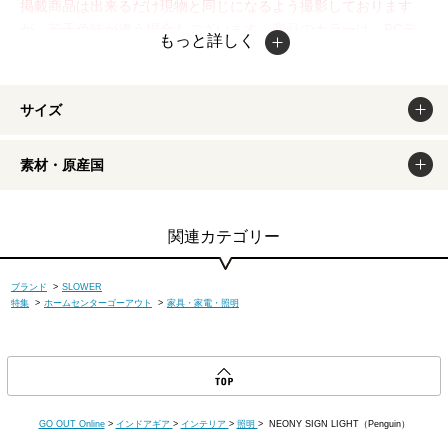
掲載商品は出来るだけ現物と同じになるよう撮影しております
が、若干色味が違う場合もございます。商品のカラーは、PCデ
もっと詳しく
ィスプレイの性質上、実際の色と異なって見える場合がございま
すので予めご了承ください。
サイズ
素材・原産国
関連カテゴリー
ブランド
>
SLOWER
特集
>
ホームセンターゴーアウト
>
家具・家電・照明
GO OUT Online
>
インドアギア
>
インテリア
>
照明
> NEONY SIGN LIGHT（Penguin）