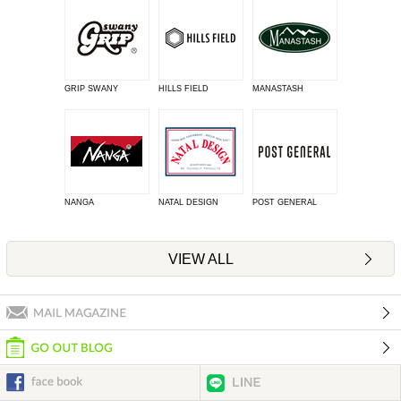
GRIP SWANY
HILLS FIELD
MANASTASH
NANGA
NATAL DESIGN
POST GENERAL
VIEW ALL