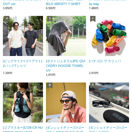
OUT ver.
IELD VARSITY T-SHIRT
ay bag
3,950円
6,500円
7,480円
[ビッグマイク×ゴーアウト]
[ポストジェネラル]PG QUI
[バナコ]トヴ スリッパ
2パックTシャツ
CKDRY HOODIE TOWEL
UV
7,200円
2,970円
1,870円
[コブマスター]COB-CR HU
[ダンシェイディーズ×ゴー
[ダンシェイディーズ×ゴー