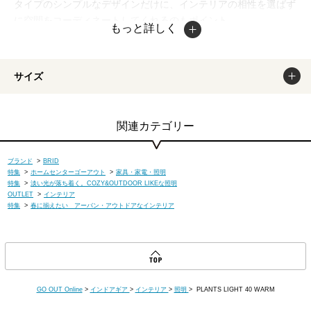
タイプのシンプルなデザインだけに、インテリアの相性を選ばず
に空間をコーディネートしてくれるのもポイント。
もっと詳しく
掲載商品は出来るだけ現物と同じになるよう撮影しております
が、若干色味が違う場合もございます。商品のカラーは、PCデ
ィスプレイの性質上、実際の色と異なって見える場合がございま
サイズ
すので予めご了承ください。
関連カテゴリー
ブランド
>
BRID
特集
>
ホームセンターゴーアウト
>
家具・家電・照明
特集
>
淡い光が落ち着く。COZY&OUTDOOR LIKEな照明
OUTLET
>
インテリア
特集
>
春に揃えたい アーバン・アウトドアなインテリア
GO OUT Online
>
インドアギア
>
インテリア
>
照明
> PLANTS LIGHT 40 WARM