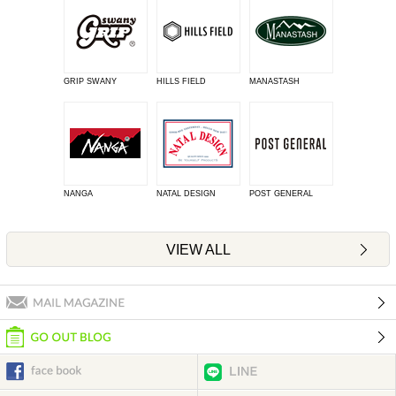
GRIP SWANY
HILLS FIELD
MANASTASH
NANGA
NATAL DESIGN
POST GENERAL
VIEW ALL