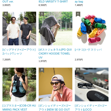
OUT ver.
IELD VARSITY T-SHIRT
ay bag
3,950円
6,500円
7,480円
[ビッグマイク×ゴーアウト]
[ポストジェネラル]PG QUI
[バナコ]トヴ スリッパ
2パックTシャツ
CKDRY HOODIE TOWEL
UV
7,200円
2,970円
1,870円
[コブマスター]COB-CR HU
[ダンシェイディーズ×ゴー
[ダンシェイディーズ×ゴー
MMING PACK VEST
アウト]NEW SE GO OUT
アウト]LOCO