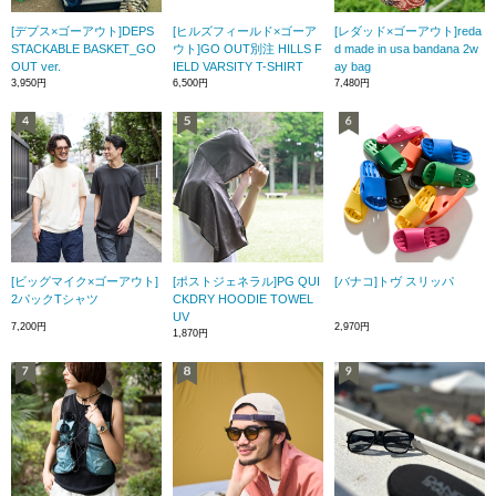
[デプス×ゴーアウト]DEPS
[ヒルズフィールド×ゴーア
[レダッド×ゴーアウト]reda
STACKABLE BASKET_GO
ウト]GO OUT別注 HILLS F
d made in usa bandana 2w
OUT ver.
IELD VARSITY T-SHIRT
ay bag
3,950円
6,500円
7,480円
[ビッグマイク×ゴーアウト]
[ポストジェネラル]PG QUI
[バナコ]トヴ スリッパ
2パックTシャツ
CKDRY HOODIE TOWEL
UV
7,200円
2,970円
1,870円