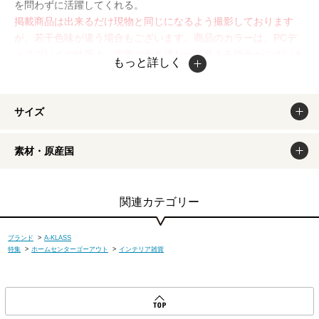
を問わずに活躍してくれる。
掲載商品は出来るだけ現物と同じになるよう撮影しております
が、若干色味が違う場合もございます。商品のカラーは、PCデ
ィスプレイの性質上、実際の色と異なって見える場合がございま
もっと詳しく
すので予めご了承ください。
サイズ
素材・原産国
関連カテゴリー
ブランド
>
A-KLASS
特集
>
ホームセンターゴーアウト
>
インテリア雑貨