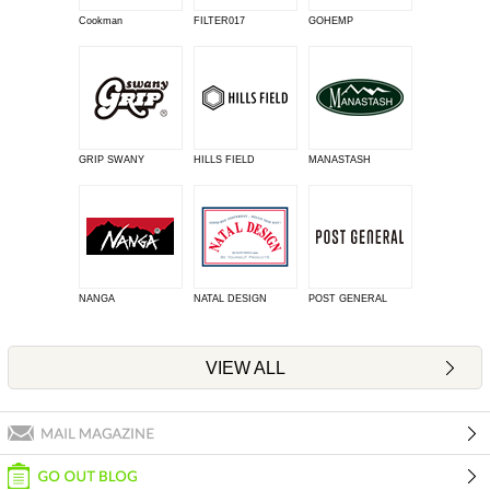
Cookman
FILTER017
GOHEMP
GRIP SWANY
HILLS FIELD
MANASTASH
NANGA
NATAL DESIGN
POST GENERAL
VIEW ALL