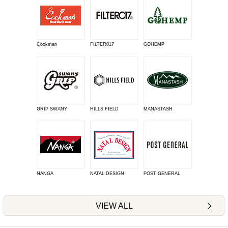
Cookman
FILTER017
GOHEMP
GRIP SWANY
HILLS FIELD
MANASTASH
NANGA
NATAL DESIGN
POST GENERAL
VIEW ALL