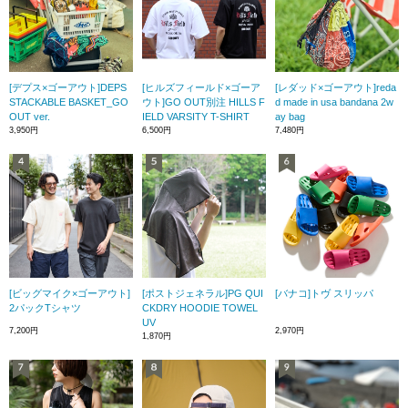
[デプス×ゴーアウト]DEPS
[ヒルズフィールド×ゴーア
[レダッド×ゴーアウト]reda
STACKABLE BASKET_GO
ウト]GO OUT別注 HILLS F
d made in usa bandana 2w
OUT ver.
IELD VARSITY T-SHIRT
ay bag
3,950円
6,500円
7,480円
[ビッグマイク×ゴーアウト]
[ポストジェネラル]PG QUI
[バナコ]トヴ スリッパ
2パックTシャツ
CKDRY HOODIE TOWEL
UV
7,200円
2,970円
1,870円