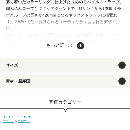
落ち着いたカラーリングに仕上げた長めのモバイルストラップ。
編み込みロープとタグがアクセントで、Oリングから1本取り外
すとループの長さが420mmになるネックストラップに様変わ
り。２WAYで使い分けられるユーティリティあふれるデザイン
に。
スマートフォンケース底面が穴のタイプに対応します。アタッチ
メントを強く引っ張ったり負荷をかけすぎると破損の原因となり
もっと詳しく
ます。破損が無いか、必ず定期的に点検をしてご使用ください。
端末機器、スマホケースなどの破損、傷、事故については補償し
かねます。掲載商品は出来るだけ現物と同じになるよう撮影して
サイズ
おりますが、若干色味が違う場合もございます。商品のカラー
は、PCディスプレイの性質上、実際の色と異なって見える場合
素材・原産国
がございますので予めご了承ください。
関連カテゴリー
インドアギア
>
その他
ブランド
>
SLOWER