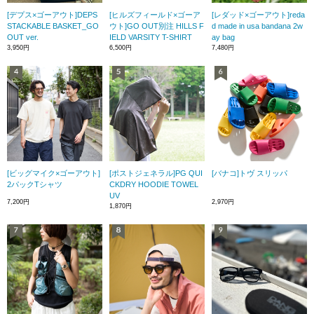
[デプス×ゴーアウト]DEPS
[ヒルズフィールド×ゴーア
[レダッド×ゴーアウト]reda
STACKABLE BASKET_GO
ウト]GO OUT別注 HILLS F
d made in usa bandana 2w
OUT ver.
IELD VARSITY T-SHIRT
ay bag
3,950円
6,500円
7,480円
[ビッグマイク×ゴーアウト]
[ポストジェネラル]PG QUI
[バナコ]トヴ スリッパ
2パックTシャツ
CKDRY HOODIE TOWEL
UV
7,200円
2,970円
1,870円