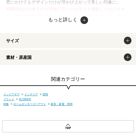
壁にかけてもデザインだけが浮かび上がって美しい印象に。
掲載商品は出来るだけ現物と同じになるよう撮影しております
が、若干色味が違う場合もございます。商品のカラーは、PCデ
もっと詳しく
ィスプレイの性質上、実際の色と異なって見える場合がございま
すので予めご了承ください。
サイズ
素材・原産国
関連カテゴリー
インドアギア
>
インテリア
>
照明
ブランド
>
SLOWER
特集
>
ホームセンターゴーアウト
>
家具・家電・照明