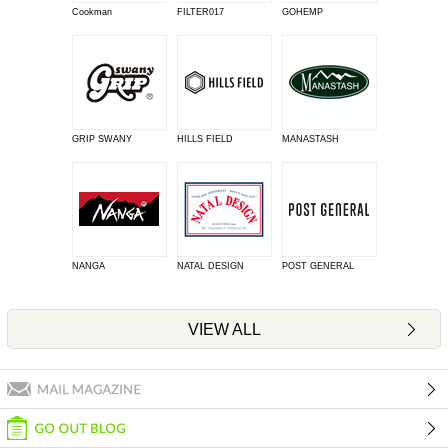
Cookman
FILTER017
GOHEMP
GRIP SWANY
HILLS FIELD
MANASTASH
NANGA
NATAL DESIGN
POST GENERAL
VIEW ALL