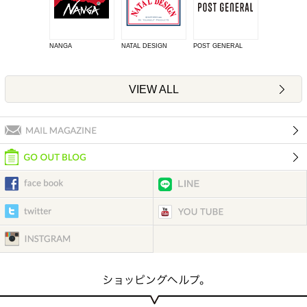
NANGA
NATAL DESIGN
POST GENERAL
VIEW ALL