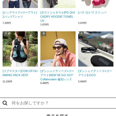
[ビッグマイク×ゴーアウト]
[ポストジェネラル]PG QUI
[バナコ]トヴ スリッパ
2パックTシャツ
CKDRY HOODIE TOWEL
UV
7,200円
2,970円
1,870円
[コブマスター]COB-CR HU
[ダンシェイディーズ×ゴー
[ダンシェイディーズ×ゴー
MMING PACK VEST
アウト]NEW SE GO OUT
アウト]LOCO
Collaboration 偏光レンズ
12,100円
5,940円
6,490円