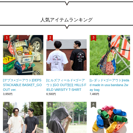
人気アイテムランキング
[デプス×ゴーアウト]DEPS
[ヒルズフィールド×ゴーア
[レダッド×ゴーアウト]reda
STACKABLE BASKET_GO
ウト]GO OUT別注 HILLS F
d made in usa bandana 2w
OUT ver.
IELD VARSITY T-SHIRT
ay bag
3,950円
6,500円
7,480円