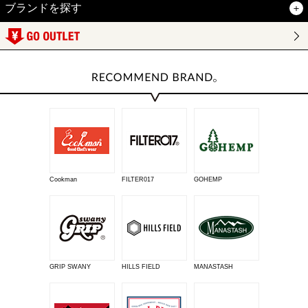
ブランドを探す
Cookman
FILTER017
GOHEMP
GRIP SWANY
HILLS FIELD
MANASTASH