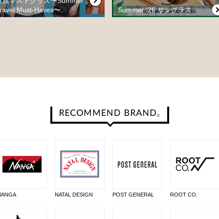
夏旅マストグッズ〜Summer
ravel Must-Haves〜
Summer ’26 サングラス
NANGA
NATAL DESIGN
POST GENERAL
ROOT CO.