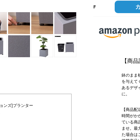
F
【商品
鉢のまま
を与えて
あるデザ
に。
ョンズ]プランター
【商品配
S
時間がか
ている商
ませ。最
た場合は