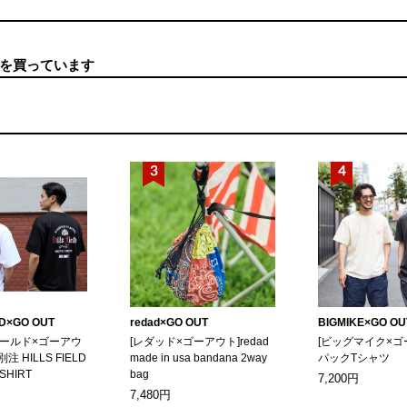
を買っています
LD×GO OUT
redad×GO OUT
BIGMIKE×GO OU
ィールド×ゴーアウ
[レダッド×ゴーアウト]redad
[ビッグマイク×ゴ
別注 HILLS FIELD
made in usa bandana 2way
パックTシャツ
-SHIRT
bag
7,200円
7,480円