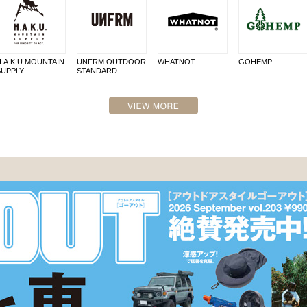
H.A.K.U MOUNTAIN
UNFRM OUTDOOR
WHATNOT
GOHEMP
SUPPLY
STANDARD