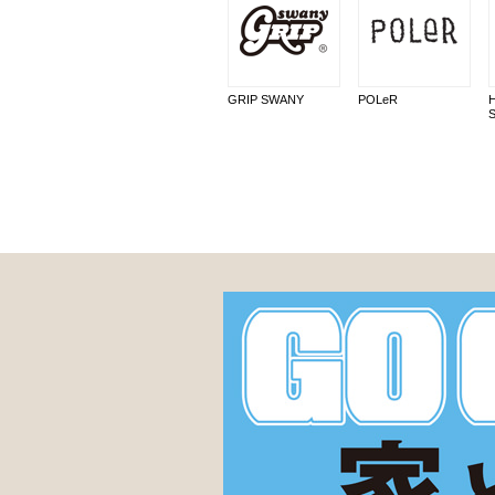
GRIP SWANY
POLeR