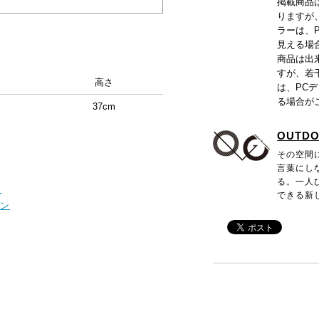
掲載商品
りますが
ラーは、
見える場
商品は出
すが、若
高さ
は、PC
る場合が
37cm
OUTDO
その空間
言葉にし
る。一人
S
できる新しい
ン