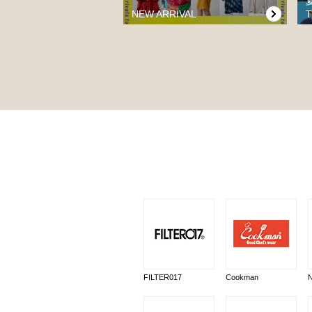
NEW ARRIVAL
T
FILTER017
Cookman