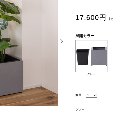
17,600円
（
展開カラー
Next
Next
グレー
数量：
グレー
グレー