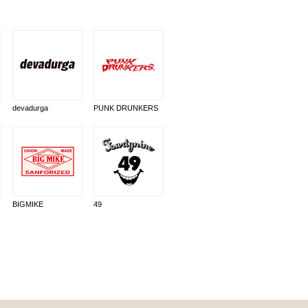
devadurga
PUNK DRUNKERS
BIGMIKE
49