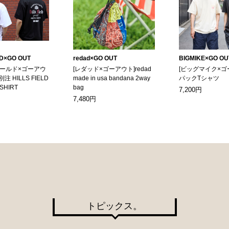
LD×GO OUT
redad×GO OUT
BIGMIKE×GO OU
ィールド×ゴーアウ
[レダッド×ゴーアウト]redad
[ビッグマイク×ゴ
別注 HILLS FIELD
made in usa bandana 2way
パックTシャツ
-SHIRT
bag
7,200円
7,480円
トピックス。