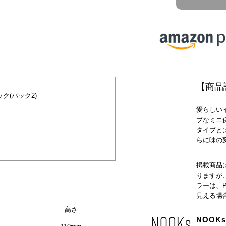
【商品
ク(パック2)
愛らしい
プなミニ
タイプと
らに味の
掲載商品
りますが
ラーは、
見える場
高さ
NOOKs