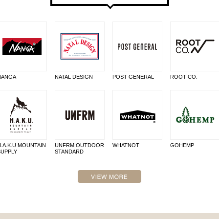
NANGA
NATAL DESIGN
POST GENERAL
ROOT CO.
H.A.K.U MOUNTAIN
UNFRM OUTDOOR
WHATNOT
GOHEMP
SUPPLY
STANDARD