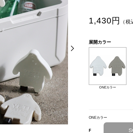
1,430円
（税
展開カラー
Next
Next
ONEカラー
ONEカラー
ONEカラー
S
F