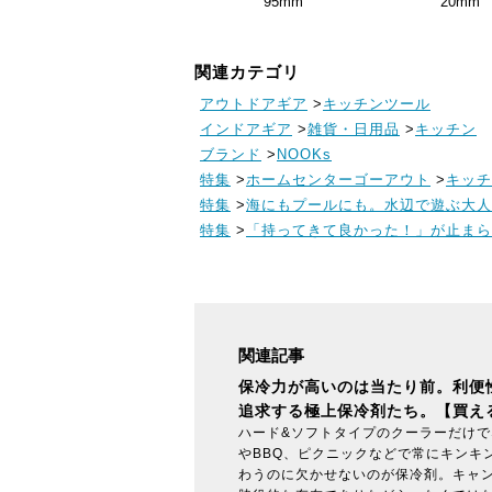
95mm
20mm
関連カテゴリ
アウトドアギア
>
キッチンツール
インドアギア
>
雑貨・日用品
>
キッチン
ブランド
>
NOOKs
特集
>
ホームセンターゴーアウト
>
キッチ
特集
>
海にもプールにも。水辺で遊ぶ大人
特集
>
「持ってきて良かった！」が止まら
関連記事
保冷力が高いのは当たり前。利便
追求する極上保冷剤たち。【買える
ハード&ソフトタイプのクーラーだけ
やBBQ、ピクニックなどで常にキンキ
わうのに欠かせないのが保冷剤。キャ