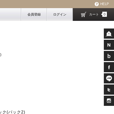
HELP
0
会員登録
ログイン
カート
)
ク(パック2)