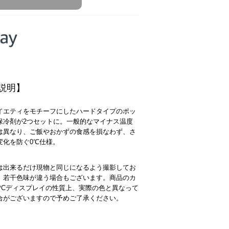
説明】
イエティをモチーフにしたハードタイプのポッ
保冷剤が2つセットに。一般的なマイナス温度
は異なり、ご飯やおかずの食感を損なわず、さ
変化を防ぐ0℃仕様。
は出来るだけ現物と同じになるよう撮影してお
、若干色味が違う場合もございます。商品のカ
PCディスプレイの性質上、実際の色と異なって
合がございますので予めご了承ください。