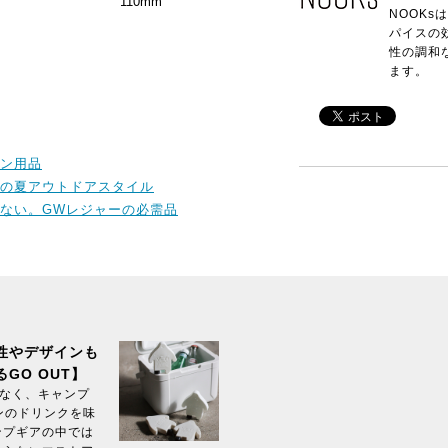
110mm
NOOK
パイスの
性の調和
ます。
ン用品
の夏アウトドアスタイル
ない。GWレジャーの必需品
性やデザインも
GO OUT】
でなく、キャンプ
ンのドリンクを味
ンプギアの中では