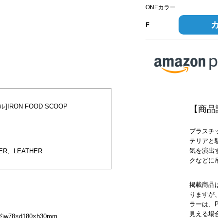
ONEカラー
ONEカラー
F
RON FOOD SCOOP
【商品
プラスチ
テリアと
気を演出
ER、LEATHER
クなどに
掲載商品
りますが
ラーは、
見える場
約w78×d180×h30mm