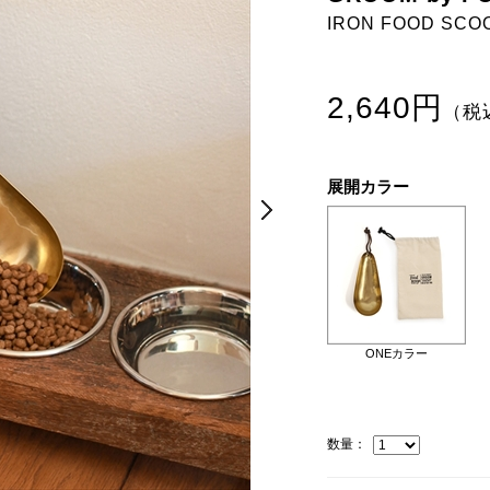
IRON FOOD SCO
2,640円
（税
展開カラー
Next
Next
ONEカラー
数量：