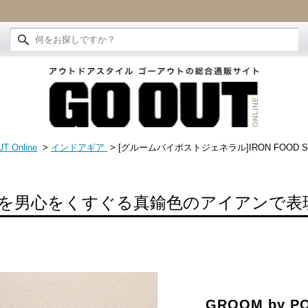
T Online
>
インドアギア
> [グルームバイポストジェネラル]IRON FOOD S
を男心をくすぐる真鍮色のアイアンで表
GROOM by P