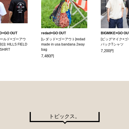
LD×GO OUT
redad×GO OUT
BIGMIKE×GO OU
ィールド×ゴーアウ
[レダッド×ゴーアウト]redad
[ビッグマイク×ゴ
別注 HILLS FIELD
made in usa bandana 2way
パックTシャツ
-SHIRT
bag
7,200円
7,480円
トピックス。