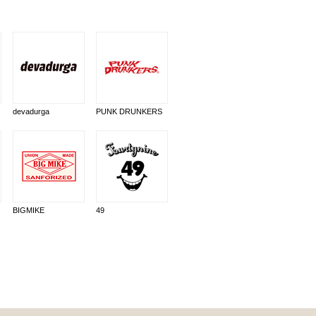
devadurga
PUNK DRUNKERS
BIGMIKE
49