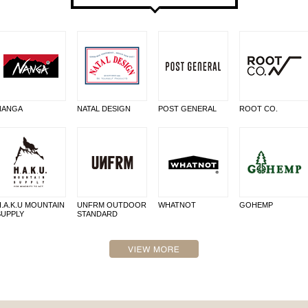
NANGA
NATAL DESIGN
POST GENERAL
ROOT CO.
H.A.K.U MOUNTAIN
UNFRM OUTDOOR
WHATNOT
GOHEMP
SUPPLY
STANDARD