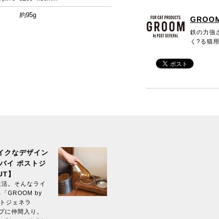
約95g
GROOM
鉄の力強
く?る猫
イクなデザイン
バイ ポストジ
UT】
生活。そんなライ
GROOM by
ポストジェネラ
ナップに仲間入り。