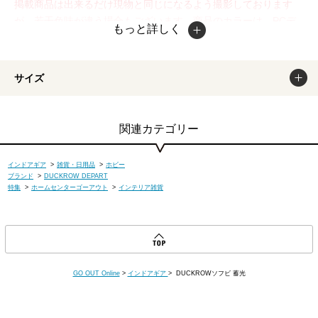
掲載商品は出来るだけ現物と同じになるよう撮影しております
が、若干色味が違う場合もございます。商品のカラーは、PCデ
もっと詳しく
ィスプレイの性質上、実際の色と異なって見える場合がございま
すので予めご了承ください。
サイズ
関連カテゴリー
インドアギア
>
雑貨・日用品
>
ホビー
ブランド
>
DUCKROW DEPART
特集
>
ホームセンターゴーアウト
>
インテリア雑貨
GO OUT Online
>
インドアギア
> DUCKROWソフビ 蓄光