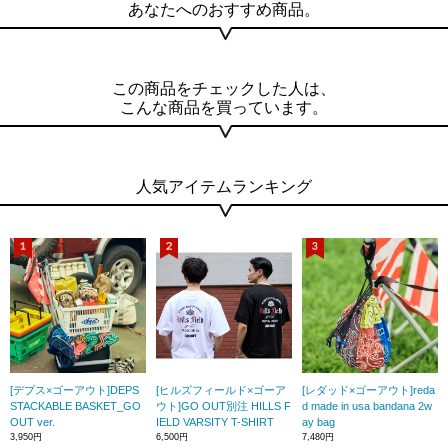
あなたへのおすすめ商品。
この商品をチェックした人は、
こんな商品を買っています。
人気アイテムランキング
[デプス×ゴーアウト]DEPS
[ヒルズフィールド×ゴーア
[レダッド×ゴーアウト]reda
STACKABLE BASKET_GO
ウト]GO OUT別注 HILLS F
d made in usa bandana 2w
OUT ver.
IELD VARSITY T-SHIRT
ay bag
3,950円
6,500円
7,480円