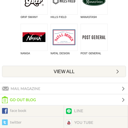
GRIP SWANY
HILLS FIELD
MANASTASH
NANGA
NATAL DESIGN
POST GENERAL
VIEW ALL