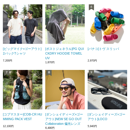
[ビッグマイク×ゴーアウト]
[ポストジェネラル]PG QUI
[バナコ]トヴ スリッパ
2パックTシャツ
CKDRY HOODIE TOWEL
UV
7,200円
2,970円
1,870円
[コブマスター]COB-CR HU
[ダンシェイディーズ×ゴー
[ダンシェイディーズ×ゴー
MMING PACK VEST
アウト]NEW SE GO OUT
アウト]LOCO
Collaboration 偏光レンズ
12,100円
5,940円
6,490円