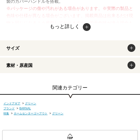
製のカバーハンドルを搭載。
※パッケージの傷や汚れがある場合があります。※実際の製品と
色味や仕様が異なる場合がございます。掲載商品は出来るだけ現
物と同じになるよう撮影しておりますが、若干色味が違う場合も
もっと詳しく
ございます。商品のカラーは、PCディスプレイの性質上、実際
の色と異なって見える場合がございますので予めご了承くださ
い。
サイズ
素材・原産国
関連カテゴリー
インドアギア
>
グリーン
ブランド
>
BARNAL
特集
>
ホームセンターゴーアウト
>
グリーン