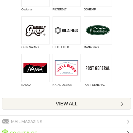
Cookman
FILTER017
GOHEMP
GRIP SWANY
HILLS FIELD
MANASTASH
NANGA
NATAL DESIGN
POST GENERAL
VIEW ALL