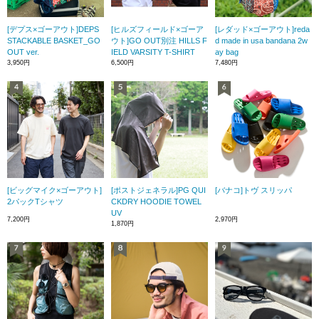
[デプス×ゴーアウト]DEPS
[ヒルズフィールド×ゴーア
[レダッド×ゴーアウト]reda
STACKABLE BASKET_GO
ウト]GO OUT別注 HILLS F
d made in usa bandana 2w
OUT ver.
IELD VARSITY T-SHIRT
ay bag
3,950円
6,500円
7,480円
[ビッグマイク×ゴーアウト]
[ポストジェネラル]PG QUI
[バナコ]トヴ スリッパ
2パックTシャツ
CKDRY HOODIE TOWEL
UV
7,200円
2,970円
1,870円