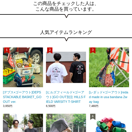
この商品をチェックした人は、
こんな商品を買っています。
人気アイテムランキング
[デプス×ゴーアウト]DEPS
[ヒルズフィールド×ゴーア
[レダッド×ゴーアウト]reda
STACKABLE BASKET_GO
ウト]GO OUT別注 HILLS F
d made in usa bandana 2w
OUT ver.
IELD VARSITY T-SHIRT
ay bag
3,950円
6,500円
7,480円