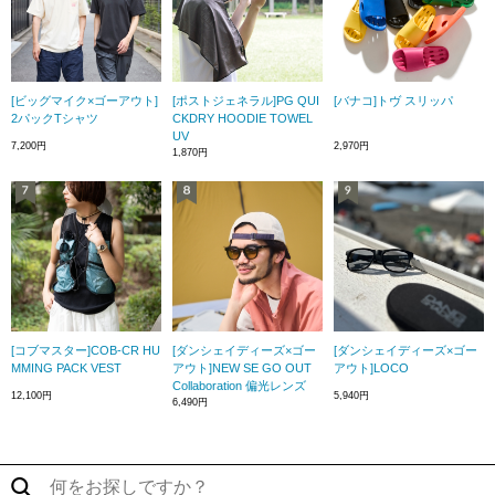
[ビッグマイク×ゴーアウト]
[ポストジェネラル]PG QUI
[バナコ]トヴ スリッパ
2パックTシャツ
CKDRY HOODIE TOWEL
UV
7,200円
2,970円
1,870円
[コブマスター]COB-CR HU
[ダンシェイディーズ×ゴー
[ダンシェイディーズ×ゴー
MMING PACK VEST
アウト]NEW SE GO OUT
アウト]LOCO
Collaboration 偏光レンズ
12,100円
5,940円
6,490円