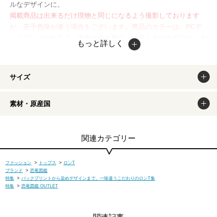
ルなデザインに。
掲載商品は出来るだけ現物と同じになるよう撮影しております
が、若干色味が違う場合もございます。商品のカラーは、PCデ
ィスプレイの性質上、実際の色と異なって見える場合がございま
もっと詳しく
すので予めご了承ください。
サイズ
素材・原産国
関連カテゴリー
ファッション
>
トップス
>
ロンT
ブランド
>
恐竜図鑑
特集
>
バックプリントから染めデザインまで。一味違うこだわりのロンT集
特集
>
恐竜図鑑 OUTLET