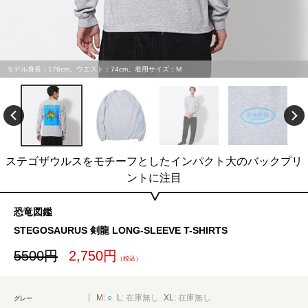
モデル身長：176cm。ウエスト：74cm。着用サイズ：M
ステゴザウルスをモチーフとしたインパクト大のバックプリ
ントに注目
恐竜図鑑
STEGOSAURUS 剣龍 LONG-SLEEVE T-SHIRTS
5500円
2,750円
（税込）
M:
○
L:
在庫無し
XL:
在庫無し
グレー