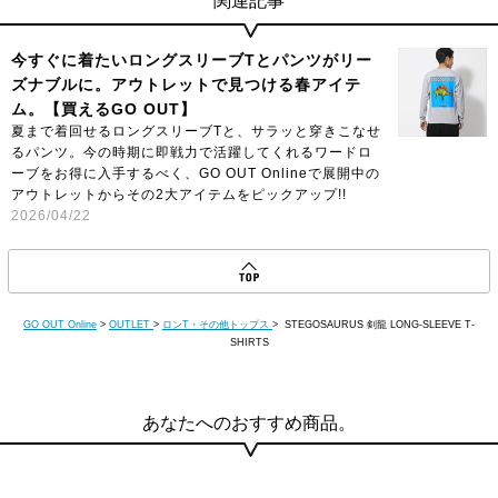
関連記事
今すぐに着たいロングスリーブTとパンツがリー
ズナブルに。アウトレットで見つける春アイテ
ム。【買えるGO OUT】
夏まで着回せるロングスリーブTと、サラッと穿きこなせ
るパンツ。今の時期に即戦力で活躍してくれるワードロ
ーブをお得に入手するべく、GO OUT Onlineで展開中の
アウトレットからその2大アイテムをピックアップ!!
2026/04/22
GO OUT Online
>
OUTLET
>
ロンT・その他トップス
> STEGOSAURUS 剣龍 LONG-SLEEVE T-
SHIRTS
あなたへのおすすめ商品。