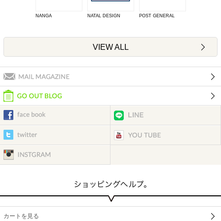
NANGA
NATAL DESIGN
POST GENERAL
VIEW ALL
カートを見る