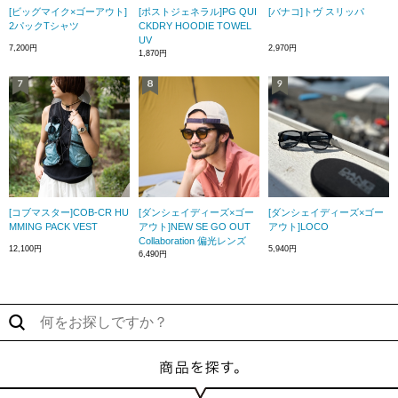
[ビッグマイク×ゴーアウト]
[ポストジェネラル]PG QUI
[バナコ]トヴ スリッパ
2パックTシャツ
CKDRY HOODIE TOWEL
UV
7,200円
2,970円
1,870円
[コブマスター]COB-CR HU
[ダンシェイディーズ×ゴー
[ダンシェイディーズ×ゴー
MMING PACK VEST
アウト]NEW SE GO OUT
アウト]LOCO
Collaboration 偏光レンズ
12,100円
5,940円
6,490円