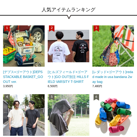
人気アイテムランキング
[デプス×ゴーアウト]DEPS
[ヒルズフィールド×ゴーア
[レダッド×ゴーアウト]reda
STACKABLE BASKET_GO
ウト]GO OUT別注 HILLS F
d made in usa bandana 2w
OUT ver.
IELD VARSITY T-SHIRT
ay bag
3,950円
6,500円
7,480円