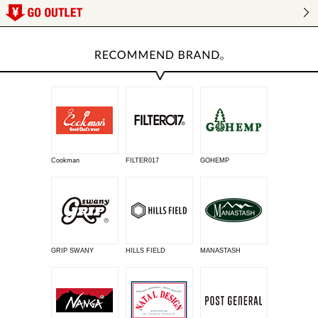
Cookman
FILTER017
GOHEMP
GRIP SWANY
HILLS FIELD
MANASTASH