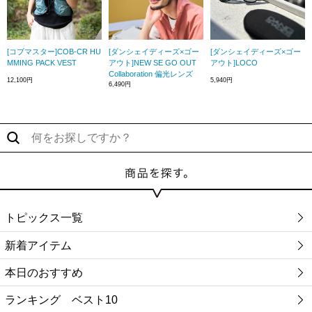
[コブマスター]COB-CR HU
[ダンシェイディーズ×ゴー
[ダンシェイディーズ×ゴー
MMING PACK VEST
アウト]NEW SE GO OUT
アウト]LOCO
Collaboration 偏光レンズ
12,100円
5,940円
6,490円
トピックス一覧
新着アイテム
本日のおすすめ
ランキング ベスト10