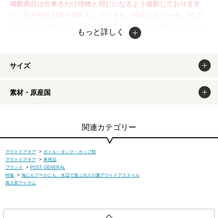
掲載商品は出来るだけ現物と同じになるよう撮影しております
が、若干色味が違う場合もございます。商品のカラーは、PCデ
ィスプレイの性質上、実際の色と異なって見える場合がございま
もっと詳しく
すので予めご了承ください。
サイズ
素材・原産国
関連カテゴリー
アウトドアギア
>
ボトル・タンク・カップ類
アウトドアギア
>
車用品
ブランド
>
POST GENERAL
特集
>
海にもプールにも。水辺で遊ぶ大人の夏アウトドアスタイル
再入荷アイテム