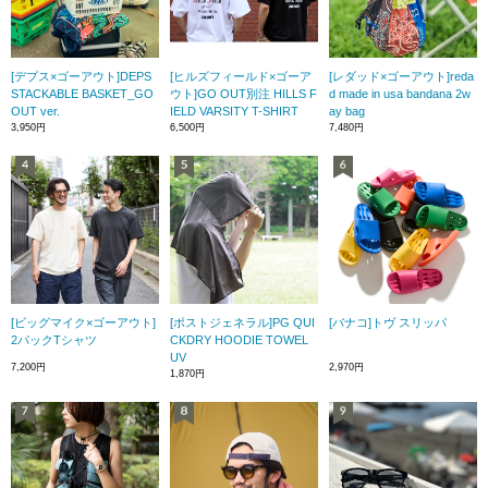
[デプス×ゴーアウト]DEPS
[ヒルズフィールド×ゴーア
[レダッド×ゴーアウト]reda
STACKABLE BASKET_GO
ウト]GO OUT別注 HILLS F
d made in usa bandana 2w
OUT ver.
IELD VARSITY T-SHIRT
ay bag
3,950円
6,500円
7,480円
[ビッグマイク×ゴーアウト]
[ポストジェネラル]PG QUI
[バナコ]トヴ スリッパ
2パックTシャツ
CKDRY HOODIE TOWEL
UV
7,200円
2,970円
1,870円