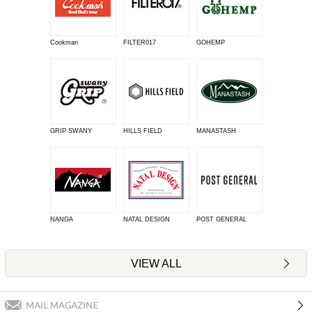
Cookman
FILTER017
GOHEMP
GRIP SWANY
HILLS FIELD
MANASTASH
NANGA
NATAL DESIGN
POST GENERAL
VIEW ALL