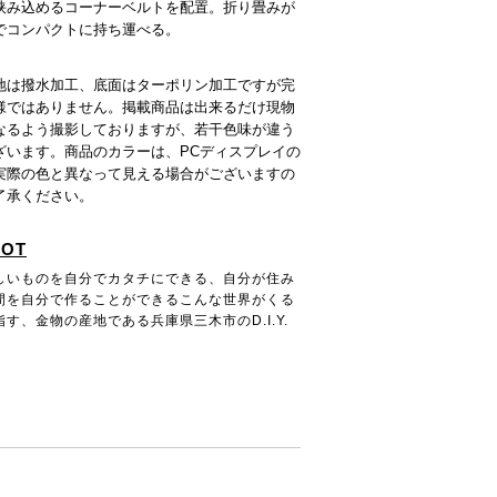
挟み込めるコーナーベルトを配置。折り畳みが
でコンパクトに持ち運べる。
地は撥水加工、底面はターポリン加工ですが完
様ではありません。掲載商品は出来るだけ現物
なるよう撮影しておりますが、若干色味が違う
ざいます。商品のカラーは、PCディスプレイの
実際の色と異なって見える場合がございますの
了承ください。
NOT
しいものを自分でカタチにできる、自分が住み
間を自分で作ることができるこんな世界がくる
す、金物の産地である兵庫県三木市のD.I.Y.
。