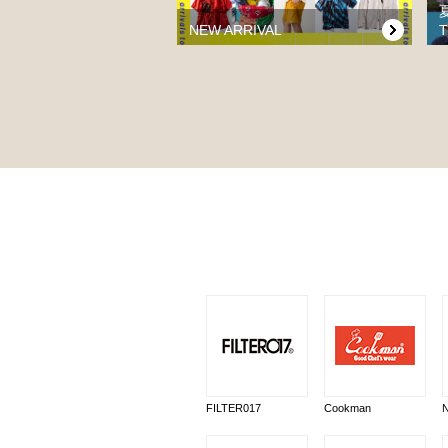
NEW ARRIVAL
T
FILTER017
Cookman