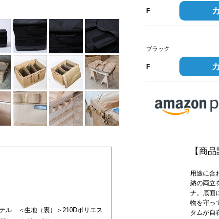
F
ブラック
F
【商品
用途に合
納の両立
ナ。底面
物を守っ
テル ＜生地（裏）＞210Dポリエス
タムが自