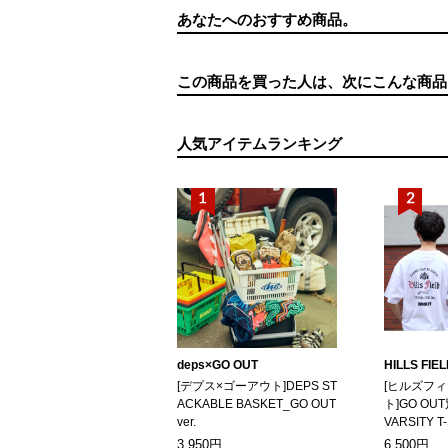
あなたへのおすすめ商品。
この商品を買った人は、次にこんな商品
人気アイテムランキング
deps×GO OUT
HILLS FIE
[デプス×ゴーアウト]DEPS ST
[ヒルズフ
ACKABLE BASKET_GO OUT
ト]GO OUT
ver.
VARSITY T
3,950円
6,500円