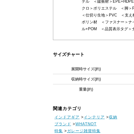
テル ＜緩衝材＞EPE+HD
クロ＞ポリエステル ＜脚＞
＜仕切り生地＞PVC ＜支え
ポリン材 ＜ファスナー＞ナ
ル+POM ＜品質表示タグ＞
サイズチャート
展開時サイズ(約)
収納時サイズ(約)
重量(約)
関連カテゴリ
インドアギア
>
インテリア
>
収納
ブランド
>
WHATNOT
特集
>
ガレージ雑貨特集