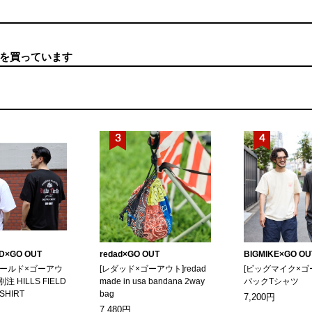
を買っています
LD×GO OUT
redad×GO OUT
BIGMIKE×GO OU
ィールド×ゴーアウ
[レダッド×ゴーアウト]redad
[ビッグマイク×ゴ
別注 HILLS FIELD
made in usa bandana 2way
パックTシャツ
-SHIRT
bag
7,200円
7,480円