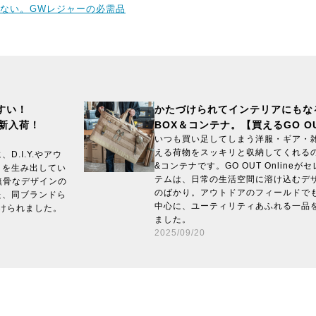
ない。GWレジャーの必需品
すい！
かたづけられてインテリアにもな
り新入荷！
BOX＆コンテナ。【買えるGO O
いつも買い足してしまう洋服・ギア・
える荷物をスッキリと収納してくれる
.I.Y.やアウ
&コンテナです。GO OUT Online
クを生み出してい
テムは、日常の生活空間に溶け込むデ
無骨なデザインの
のばかり。アウトドアのフィールドで
た、同ブランドら
中心に、ユーティリティあふれる一品
に届けられました。
ました。
2025/09/20