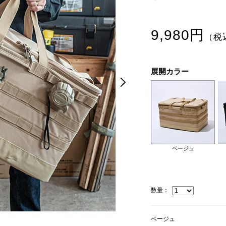
9,980円
（税
展開カラー
Next
Next
ベージュ
数量：
ブラック
ベージュ