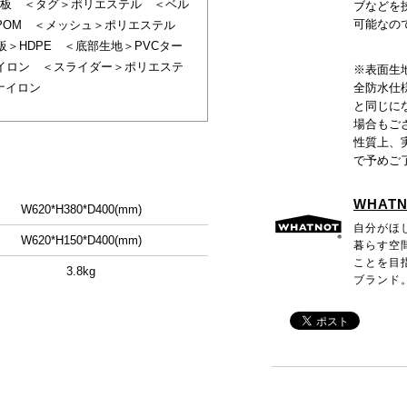
PE板 ＜タグ＞ポリエステル ＜ベル
ブなどを
可能なの
POM ＜メッシュ＞ポリエステル
板＞HDPE ＜底部生地＞PVCター
イロン ＜スライダー＞ポリエステ
※表面生
ナイロン
全防水仕
と同じに
場合もご
性質上、
で予めご
WHAT
W620*H380*D400(mm)
自分がほ
W620*H150*D400(mm)
暮らす空
ことを目指
3.8kg
ブランド