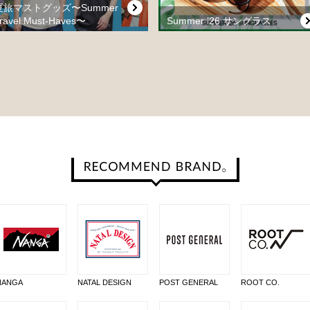
夏旅マストグッズ〜Summer
ravel Must-Haves〜
Summer ’26 サングラス
NANGA
NATAL DESIGN
POST GENERAL
ROOT CO.