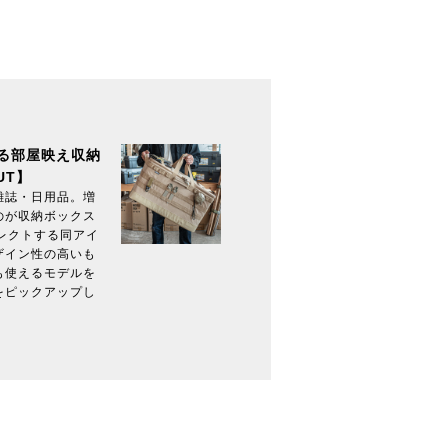
る部屋映え収納
UT】
雑誌・日用品。増
のが収納ボックス
がセレクトする同アイ
ザイン性の高いも
も使えるモデルを
をピックアップし