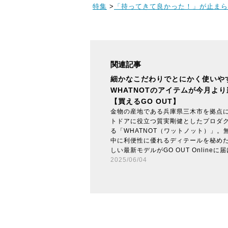
特集
>
「持ってきて良かった！」が止まら
関連記事
細かなこだわりでとにかく使いや
WHATNOTのアイテムが今月よ
【買えるGO OUT】
金物の産地である兵庫県三木市を拠点に、D
トドアに役立つ質実剛健としたプロダ
る「WHATNOT（ワットノット）」。
中に利便性に優れるディテールを秘め
しい最新モデルがGO OUT Online
2025/06/04