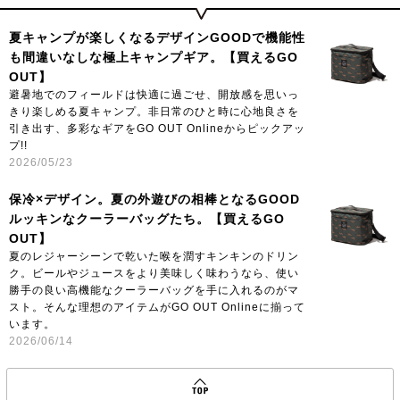
夏キャンプが楽しくなるデザインGOODで機能性
も間違いなしな極上キャンプギア。【買えるGO
OUT】
避暑地でのフィールドは快適に過ごせ、開放感を思いっ
きり楽しめる夏キャンプ。非日常のひと時に心地良さを
引き出す、多彩なギアをGO OUT Onlineからピックアッ
プ!!
2026/05/23
保冷×デザイン。夏の外遊びの相棒となるGOOD
ルッキンなクーラーバッグたち。【買えるGO
OUT】
夏のレジャーシーンで乾いた喉を潤すキンキンのドリン
ク。ビールやジュースをより美味しく味わうなら、使い
勝手の良い高機能なクーラーバッグを手に入れるのがマ
スト。そんな理想のアイテムがGO OUT Onlineに揃って
います。
2026/06/14