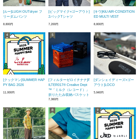
[ルー]LUGH OUTdryer フ
[ビッグマイク×ゴーアウト]
[キウ]KiU AIR-CONDITION
リーダムパンツ
2パックTシャツ
ED MULTI VEST
8,800円
7,200円
8,800円
[クックマン]SUMMER HAP
[フィルターゼロイチナナ]F
[ダンシェイディーズ×ゴー
PY BAG 2026
ILTER017® Crealive Dept
アウト]LOCO
™「ミルク（レコード）」
11,000円
5,940円
折りたたみ収納バスケット
7,360円