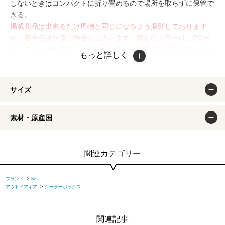
しないときはコンパクトに折り畳めるので場所を取らずに保管で
きる。
掲載商品は出来るだけ現物と同じになるよう撮影しております
が、若干色味が違う場合もございます。商品のカラーは、PCデ
ィスプレイの性質上、実際の色と異なって見える場合がございま
もっと詳しく
すので予めご了承ください。
サイズ
素材・原産国
関連カテゴリー
ブランド
>
KiU
アウトドアギア
>
クーラーボックス
関連記事