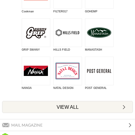
Cookman
FILTER017
GOHEMP
GRIP SWANY
HILLS FIELD
MANASTASH
NANGA
NATAL DESIGN
POST GENERAL
VIEW ALL