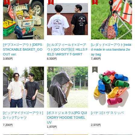
[デプス×ゴーアウト]DEPS
[ヒルズフィールド×ゴーア
[レダッド×ゴーアウト]reda
STACKABLE BASKET_GO
ウト]GO OUT別注 HILLS F
d made in usa bandana 2w
OUT ver.
IELD VARSITY T-SHIRT
ay bag
3,950円
6,500円
7,480円
[ビッグマイク×ゴーアウト]
[ポストジェネラル]PG QUI
[バナコ]トヴ スリッパ
2パックTシャツ
CKDRY HOODIE TOWEL
UV
7,200円
2,970円
1,870円