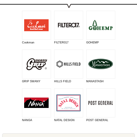
Cookman
FILTER017
GOHEMP
GRIP SWANY
HILLS FIELD
MANASTASH
NANGA
NATAL DESIGN
POST GENERAL