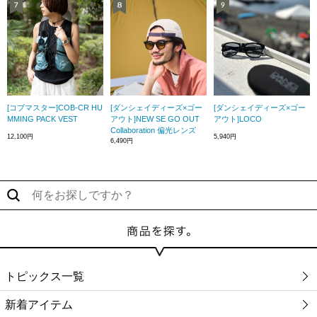
[コブマスター]COB-CR HU
[ダンシェイディーズ×ゴー
[ダンシェイディーズ×ゴー
MMING PACK VEST
アウト]NEW SE GO OUT
アウト]LOCO
Collaboration 偏光レンズ
12,100円
5,940円
6,490円
トピックス一覧
新着アイテム