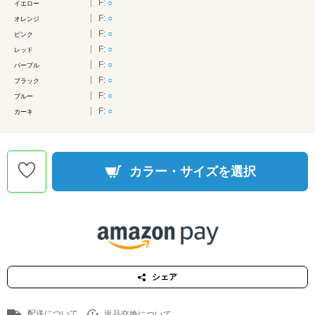
F:
○
イエロー
F:
○
オレンジ
F:
○
ピンク
F:
○
レッド
F:
○
パープル
F:
○
ブラック
F:
○
ブルー
F:
○
カーキ
カラー・サイズを選択
シェア
配送について
返品交換について