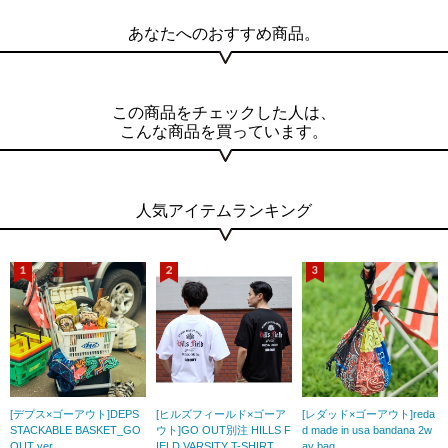
あなたへのおすすめ商品。
この商品をチェックした人は、
こんな商品を買っています。
人気アイテムランキング
[デプス×ゴーアウト]DEPS
[ヒルズフィールド×ゴーア
[レダッド×ゴーアウト]reda
STACKABLE BASKET_GO
ウト]GO OUT別注 HILLS F
d made in usa bandana 2w
OUT ver.
IELD VARSITY T-SHIRT
ay bag