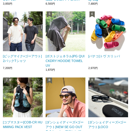
3,950円
6,500円
7,480円
[ビッグマイク×ゴーアウト]
[ポストジェネラル]PG QUI
[バナコ]トヴ スリッパ
2パックTシャツ
CKDRY HOODIE TOWEL
UV
7,200円
2,970円
1,870円
[コブマスター]COB-CR HU
[ダンシェイディーズ×ゴー
[ダンシェイディーズ×ゴー
MMING PACK VEST
アウト]NEW SE GO OUT
アウト]LOCO