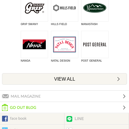
GRIP SWANY
HILLS FIELD
MANASTASH
NANGA
NATAL DESIGN
POST GENERAL
VIEW ALL