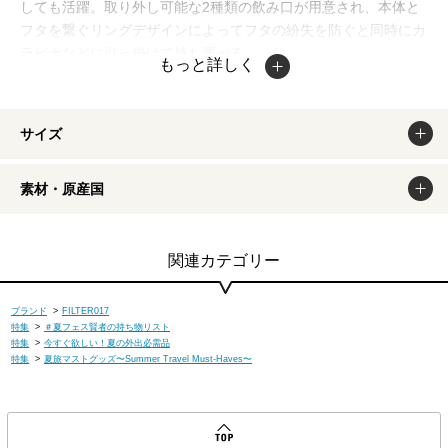
しても活躍。取り外し可能な2種類の飲み口が用意され、本体と
フタを繋ぐリングデザインによってフタの紛失を防ぐと同時にカ
ラビナなどに引っ掛けて持ち運べる。
もっと詳しく
掲載商品は出来るだけ現物と同じになるよう撮影しております
が、若干色味が違う場合もございます。商品のカラーは、PCデ
ィスプレイの性質上、実際の色と異なって見える場合がございま
サイズ
すので予めご了承ください。
素材・原産国
関連カテゴリー
ブランド
>
FILTER017
特集
>
＃夏フェス賢者の持ち物リスト
特集
>
今すぐ欲しい！夏の外出必需品
特集
>
夏旅マストグッズ〜Summer Travel Must-Haves〜