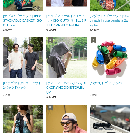
[デプス×ゴーアウト]DEPS
[ヒルズフィールド×ゴーア
[レダッド×ゴーアウト]reda
STACKABLE BASKET_GO
ウト]GO OUT別注 HILLS F
d made in usa bandana 2w
OUT ver.
IELD VARSITY T-SHIRT
ay bag
3,950円
6,500円
7,480円
[ビッグマイク×ゴーアウト]
[ポストジェネラル]PG QUI
[バナコ]トヴ スリッパ
2パックTシャツ
CKDRY HOODIE TOWEL
UV
7,200円
2,970円
1,870円