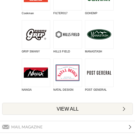
Cookman
FILTER017
GOHEMP
GRIP SWANY
HILLS FIELD
MANASTASH
NANGA
NATAL DESIGN
POST GENERAL
VIEW ALL