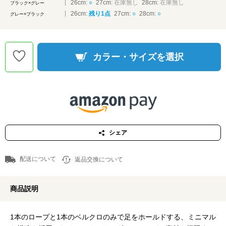
26cm:
○
27cm:
在庫無し
28cm:
在庫無し
ブラック×グレー
26cm:
残り1点
27cm:
○
28cm:
○
グレー×ブラック
カラー・サイズを選択
シェア
配送について
返品交換について
商品説明
1本のロープと1本のベルクロのみで足をホールドする、ミニマル