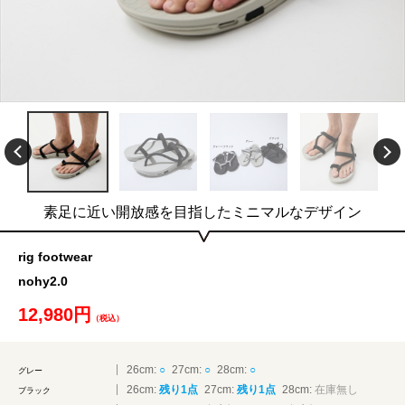
素足に近い開放感を目指したミニマルなデザイン
rig footwear
nohy2.0
12,980円
（税込）
26cm:
○
27cm:
○
28cm:
○
グレー
26cm:
残り1点
27cm:
残り1点
28cm:
在庫無し
ブラック