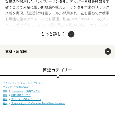
な構造を採用したリカバリーサンダル。アッパー素材を極限まで
省くことで素足に近い開放感を味わえ、サンダル本来のリラック
ス感を実現。新設計の軽量ソールが採用され、左右重ねての携帯
も可能で旅やアウトドアにも最適。別売りの「tetiva2.0」のアッ
パーに付け替えることで、1足で異なる履き心地とデザインを楽
しめる。
もっと詳しく
・熱により本体が劣化する恐れがあるので火のそばには絶対に置
かないでください。・直射日光の当たる場所、夏の車中など高温
になる場所には長時間放置しないでください。変形または、劣化
素材・原産国
する恐れがあります。・乾燥させるときは陰干しし、日の当たら
ない通気性の良いところで保管してください。掲載商品は出来る
だけ現物と同じになるよう撮影しておりますが、若干色味が違う
関連カテゴリー
場合もございます。商品のカラーは、PCディスプレイの性質
上、実際の色と異なって見える場合がございますので予めご了承
ファッション
>
シューズ
>
サンダル
ください。
ブランド
>
rig footwear
特集
>
【instagram】掲載アイテム
特集
>
GOC掲載アイテム
特集
>
夏フェス「必携モノ」リスト
特集
>
夏旅マストグッズ〜Summer Travel Must-Haves〜