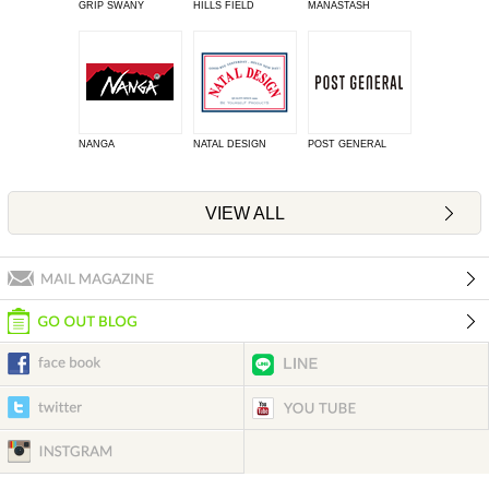
GRIP SWANY
HILLS FIELD
MANASTASH
NANGA
NATAL DESIGN
POST GENERAL
VIEW ALL