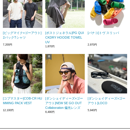
[ビッグマイク×ゴーアウト]
[ポストジェネラル]PG QUI
[バナコ]トヴ スリッパ
2パックTシャツ
CKDRY HOODIE TOWEL
UV
7,200円
2,970円
1,870円
[コブマスター]COB-CR HU
[ダンシェイディーズ×ゴー
[ダンシェイディーズ×ゴー
MMING PACK VEST
アウト]NEW SE GO OUT
アウト]LOCO
Collaboration 偏光レンズ
12,100円
5,940円
6,490円