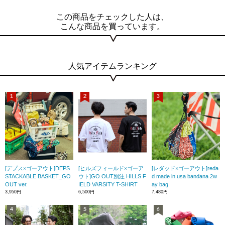
この商品をチェックした人は、
こんな商品を買っています。
人気アイテムランキング
[デプス×ゴーアウト]DEPS
[ヒルズフィールド×ゴーア
[レダッド×ゴーアウト]reda
STACKABLE BASKET_GO
ウト]GO OUT別注 HILLS F
d made in usa bandana 2w
OUT ver.
IELD VARSITY T-SHIRT
ay bag
3,950円
6,500円
7,480円