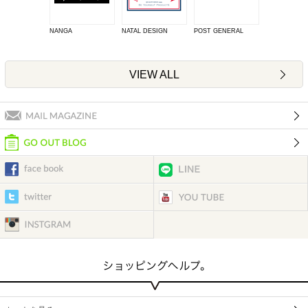
NANGA
NATAL DESIGN
POST GENERAL
VIEW ALL