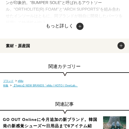
ンが印象的。“BUMPER SOLE”と呼ばれるアウトソー
ル、“ORTHOLITE(R) FOAM”と“ARCH SUPPORTS”を組み合わ
せたインソールはともに、同ブランドが独自に開発したパーツを
採用して快適性が向上。
もっと詳しく
少し小さめの作りとなっておりますので、ワンサイズアップの大
きさがおすすめです。掲載商品は出来るだけ現物と同じになるよ
う撮影しておりますが、若干色味が違う場合もございます。商品
素材・原産国
のカラーは、PCディスプレイの性質上、実際の色と異なって見
える場合がございますので予めご了承ください。
関連カテゴリー
ブランド
>
elldu
特集
>
【Topics】NEW BRANDS「elldu / HOTO / OverLab」
関連記事
GO OUT Onlineに今月追加の新ブランド。韓国
発の新感覚シューズ〜日用品まで8アイテム紹