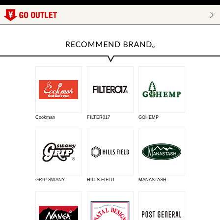
Cookman
FILTER017
GOHEMP
GRIP SWANY
HILLS FIELD
MANASTASH