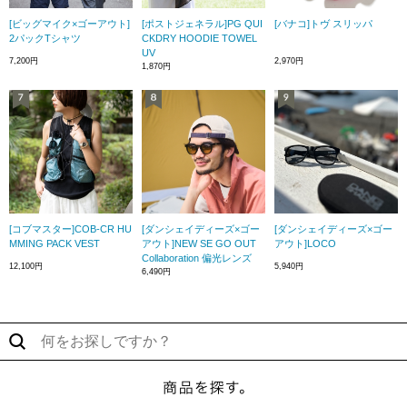
[ビッグマイク×ゴーアウト]
[ポストジェネラル]PG QUI
[バナコ]トヴ スリッパ
2パックTシャツ
CKDRY HOODIE TOWEL
UV
7,200円
2,970円
1,870円
[コブマスター]COB-CR HU
[ダンシェイディーズ×ゴー
[ダンシェイディーズ×ゴー
MMING PACK VEST
アウト]NEW SE GO OUT
アウト]LOCO
Collaboration 偏光レンズ
12,100円
5,940円
6,490円