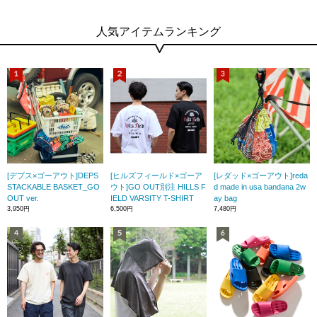
人気アイテムランキング
[デプス×ゴーアウト]DEPS
[ヒルズフィールド×ゴーア
[レダッド×ゴーアウト]reda
STACKABLE BASKET_GO
ウト]GO OUT別注 HILLS F
d made in usa bandana 2w
OUT ver.
IELD VARSITY T-SHIRT
ay bag
3,950円
6,500円
7,480円