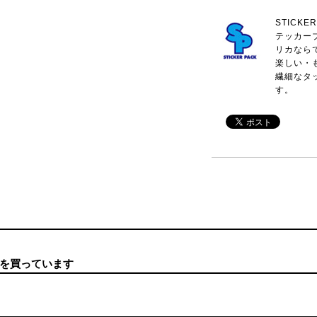
STICK
テッカー
リカなら
楽しい・
繊細なタ
す。
を買っています