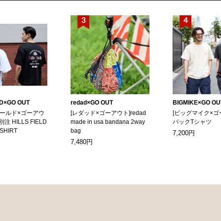
LD×GO OUT
redad×GO OUT
BIGMIKE×GO OU
ィールド×ゴーアウ
[レダッド×ゴーアウト]redad
[ビッグマイク×ゴ
別注 HILLS FIELD
made in usa bandana 2way
パックTシャツ
-SHIRT
bag
7,200円
7,480円