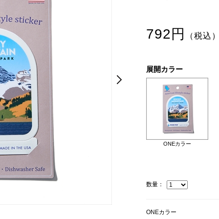
792円
（税込
展開カラー
Next
Next
ONEカラー
数量：
ONEカラー
ONEカラー