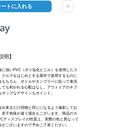
カートに入れる
説明】
線に強いPVC（ポリ塩化ビニル）を使用したス
。クルマをはじめとする屋外で使用するものに
はもちろん、ボトルやタンブラーに貼って食洗
しても剥がれる心配はなし。アウトドアのキブ
るポップなデザインもポイント。
は出来るだけ現物と同じになるよう撮影してお
、若干色味が違う場合もございます。商品のカ
PCディスプレイの性質上、実際の色と異なって
合がございますので予めご了承ください。