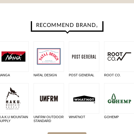
NANGA
NATAL DESIGN
POST GENERAL
ROOT CO.
H.A.K.U MOUNTAIN
UNFRM OUTDOOR
WHATNOT
GOHEMP
SUPPLY
STANDARD