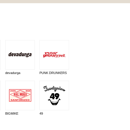
devadurga
PUNK DRUNKERS
BIGMIKE
49