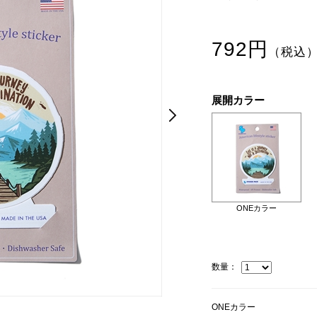
792円
（税込
展開カラー
Next
Next
ONEカラー
数量：
ONEカラー
ONEカラー