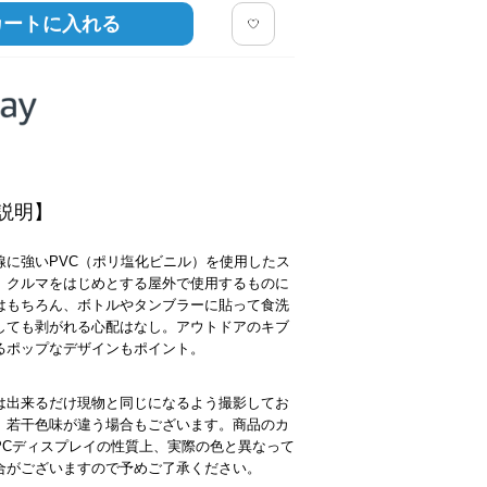
カートに入れる
説明】
線に強いPVC（ポリ塩化ビニル）を使用したス
。クルマをはじめとする屋外で使用するものに
はもちろん、ボトルやタンブラーに貼って食洗
しても剥がれる心配はなし。アウトドアのキブ
るポップなデザインもポイント。
は出来るだけ現物と同じになるよう撮影してお
、若干色味が違う場合もございます。商品のカ
PCディスプレイの性質上、実際の色と異なって
合がございますので予めご了承ください。