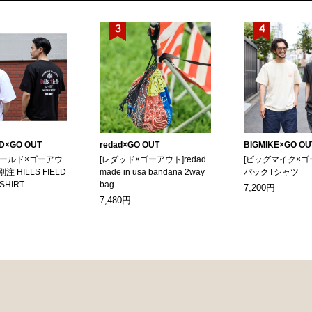
LD×GO OUT
redad×GO OUT
BIGMIKE×GO OU
ィールド×ゴーアウ
[レダッド×ゴーアウト]redad
[ビッグマイク×ゴ
別注 HILLS FIELD
made in usa bandana 2way
パックTシャツ
-SHIRT
bag
7,200円
7,480円