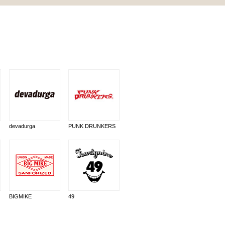
devadurga
PUNK DRUNKERS
BIGMIKE
49