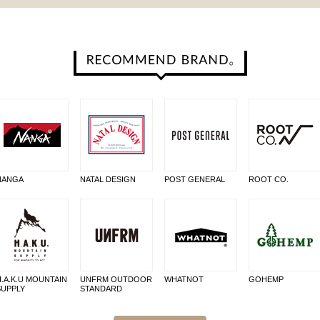
NANGA
NATAL DESIGN
POST GENERAL
ROOT CO.
H.A.K.U MOUNTAIN
UNFRM OUTDOOR
WHATNOT
GOHEMP
SUPPLY
STANDARD