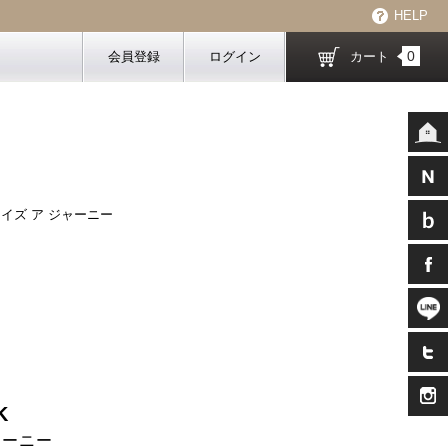
HELP
0
会員登録
ログイン
カート
 イズ ア ジャーニー
K
ャーニー