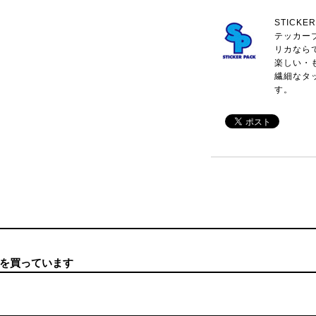
STICK
テッカー
リカなら
楽しい・
繊細なタ
す。
を買っています