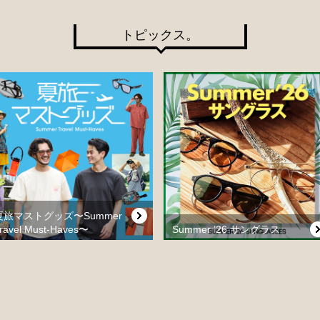
トピックス。
夏旅マストグッズ〜Summer
ravel Must-Haves〜
Summer ’26 サングラス