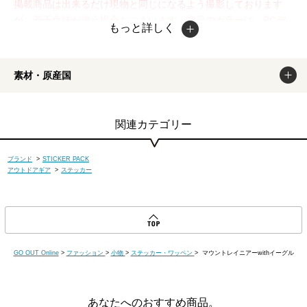
掲載商品は出来るだけ現物と同じになるよう撮影しております
が、若干色味が違う場合もございます。商品のカラーは、PCデ
もっと詳しく
ィスプレイの性質上、実際の色と異なって見える場合がございま
すので予めご了承ください。
素材・原産国
関連カテゴリー
ブランド
>
STICKER PACK
アウトドアギア
>
ステッカー
GO OUT Online
>
ファッション
>
小物
>
ステッカー・ワッペン
> マウントレイニアーwithイーグル
あなたへのおすすめ商品。