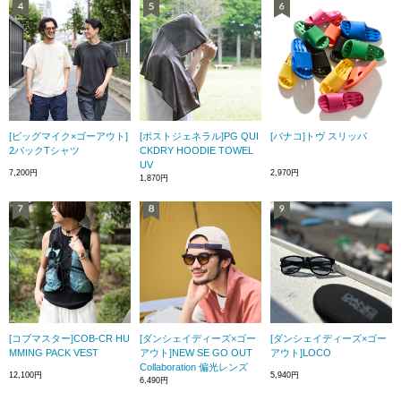
[ビッグマイク×ゴーアウト]
[ポストジェネラル]PG QUI
[バナコ]トヴ スリッパ
2パックTシャツ
CKDRY HOODIE TOWEL
UV
7,200円
2,970円
1,870円
[コブマスター]COB-CR HU
[ダンシェイディーズ×ゴー
[ダンシェイディーズ×ゴー
MMING PACK VEST
アウト]NEW SE GO OUT
アウト]LOCO
Collaboration 偏光レンズ
12,100円
5,940円
6,490円