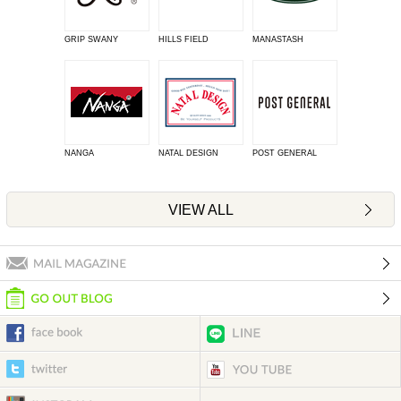
GRIP SWANY
HILLS FIELD
MANASTASH
NANGA
NATAL DESIGN
POST GENERAL
VIEW ALL