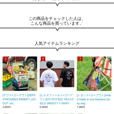
この商品をチェックした人は、
こんな商品を買っています。
人気アイテムランキング
[デプス×ゴーアウト]DEPS
[ヒルズフィールド×ゴーア
[レダッド×ゴーアウト]reda
STACKABLE BASKET_GO
ウト]GO OUT別注 HILLS F
d made in usa bandana 2w
OUT ver.
IELD VARSITY T-SHIRT
ay bag
3,950円
6,500円
7,480円