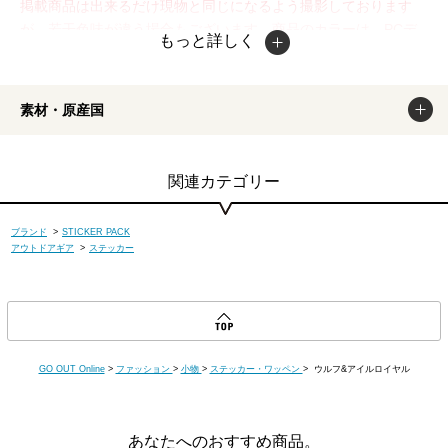
掲載商品は出来るだけ現物と同じになるよう撮影しております
が、若干色味が違う場合もございます。商品のカラーは、PCデ
もっと詳しく
ィスプレイの性質上、実際の色と異なって見える場合がございま
すので予めご了承ください。
素材・原産国
関連カテゴリー
ブランド
>
STICKER PACK
アウトドアギア
>
ステッカー
GO OUT Online
>
ファッション
>
小物
>
ステッカー・ワッペン
> ウルフ&アイルロイヤル
あなたへのおすすめ商品。