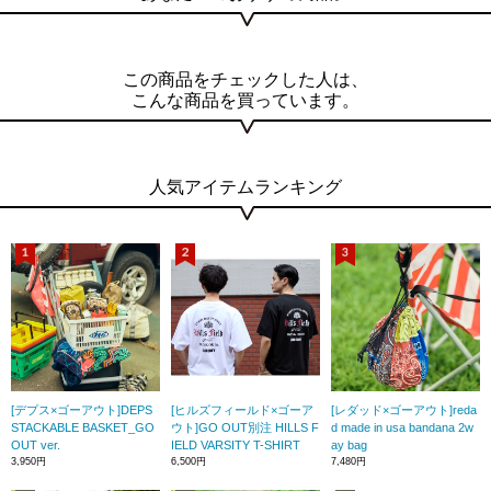
この商品をチェックした人は、
こんな商品を買っています。
人気アイテムランキング
[デプス×ゴーアウト]DEPS
[ヒルズフィールド×ゴーア
[レダッド×ゴーアウト]reda
STACKABLE BASKET_GO
ウト]GO OUT別注 HILLS F
d made in usa bandana 2w
OUT ver.
IELD VARSITY T-SHIRT
ay bag
3,950円
6,500円
7,480円