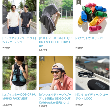
[ビッグマイク×ゴーアウト]
[ポストジェネラル]PG QUI
[バナコ]トヴ スリッパ
2パックTシャツ
CKDRY HOODIE TOWEL
UV
7,200円
2,970円
1,870円
[コブマスター]COB-CR HU
[ダンシェイディーズ×ゴー
[ダンシェイディーズ×ゴー
MMING PACK VEST
アウト]NEW SE GO OUT
アウト]LOCO
Collaboration 偏光レンズ
12,100円
5,940円
6,490円