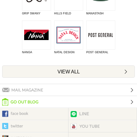
GRIP SWANY
HILLS FIELD
MANASTASH
NANGA
NATAL DESIGN
POST GENERAL
VIEW ALL