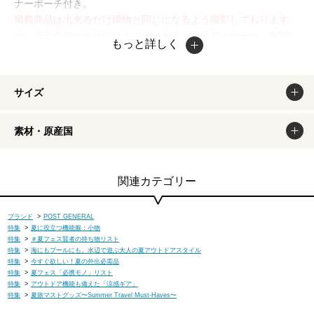
ナーポーチ付き。
掲載商品は出来るだけ現物と同じになるよう撮影しております
が、若干色味が違う場合もございます。商品のカラーは、PCデ
もっと詳しく
ィスプレイの性質上、実際の色と異なって見える場合がございま
すので予めご了承ください。
サイズ
素材・原産国
関連カテゴリー
ブランド
>
POST GENERAL
特集
>
夏に役立つ機能服：小物
特集
>
＃夏フェス賢者の持ち物リスト
特集
>
海にもプールにも。水辺で遊ぶ大人の夏アウトドアスタイル
特集
>
今すぐ欲しい！夏の外出必需品
特集
>
夏フェス「必携モノ」リスト
特集
>
アウトドア機能も備えた「涼感ギア」
特集
>
夏旅マストグッズ〜Summer Travel Must-Haves〜