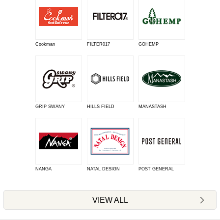
Cookman
FILTER017
GOHEMP
GRIP SWANY
HILLS FIELD
MANASTASH
NANGA
NATAL DESIGN
POST GENERAL
VIEW ALL