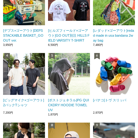
[デプス×ゴーアウト]DEPS
[ヒルズフィールド×ゴーア
[レダッド×ゴーアウト]reda
STACKABLE BASKET_GO
ウト]GO OUT別注 HILLS F
d made in usa bandana 2w
OUT ver.
IELD VARSITY T-SHIRT
ay bag
3,950円
6,500円
7,480円
[ビッグマイク×ゴーアウト]
[ポストジェネラル]PG QUI
[バナコ]トヴ スリッパ
2パックTシャツ
CKDRY HOODIE TOWEL
UV
7,200円
2,970円
1,870円