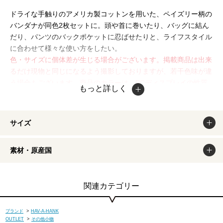
ドライな手触りのアメリカ製コットンを用いた、ペイズリー柄の
バンダナが同色2枚セットに。頭や首に巻いたり、バッグに結ん
だり、パンツのバックポケットに忍ばせたりと、ライフスタイル
に合わせて様々な使い方をしたい。
色・サイズに個体差が生じる場合がございます。掲載商品は出来
るだけ現物と同じになるよう撮影しておりますが、若干色味が違
う場合もございます。商品のカラーは、PCディスプレイの性質
もっと詳しく
上、実際の色と異なって見える場合がございますので予めご了承
ください。
サイズ
素材・原産国
関連カテゴリー
ブランド
>
HAV-A-HANK
OUTLET
>
その他小物