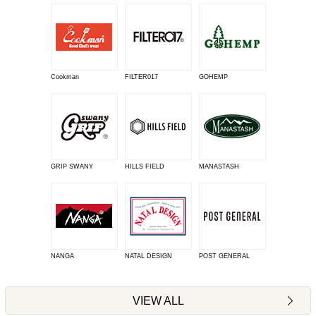
Cookman
FILTER017
GOHEMP
GRIP SWANY
HILLS FIELD
MANASTASH
NANGA
NATAL DESIGN
POST GENERAL
VIEW ALL