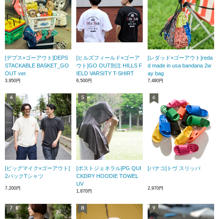
[デプス×ゴーアウト]DEPS
[ヒルズフィールド×ゴーア
[レダッド×ゴーアウト]reda
STACKABLE BASKET_GO
ウト]GO OUT別注 HILLS F
d made in usa bandana 2w
OUT ver.
IELD VARSITY T-SHIRT
ay bag
3,950円
6,500円
7,480円
[ビッグマイク×ゴーアウト]
[ポストジェネラル]PG QUI
[バナコ]トヴ スリッパ
2パックTシャツ
CKDRY HOODIE TOWEL
UV
7,200円
2,970円
1,870円