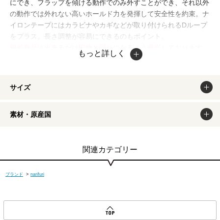
にでき、フラップを傾ける動作でのみ外すことができ、それ以外
の動作では外れない高いホールド力を発揮して安全性を約束。ナ
イロンテープにはカラビナやカギなどが取り付けられるDループ
をプラス。長さ調整が容易にできるのもポイント。
掲載商品は出来るだけ現物と同じになるよう撮影しております
もっと詳しく
が、若干色味が違う場合もございます。商品のカラーは、PCデ
ィスプレイの性質上、実際の色と異なって見える場合がございま
すので予めご了承ください。
サイズ
素材・原産国
関連カテゴリー
ブランド
>
narifuri