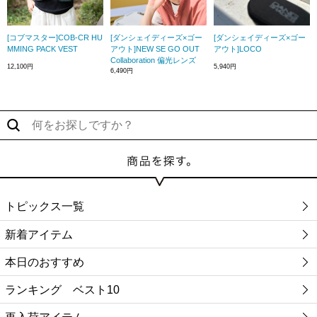
[コブマスター]COB-CR HU
[ダンシェイディーズ×ゴー
[ダンシェイディーズ×ゴー
MMING PACK VEST
アウト]NEW SE GO OUT
アウト]LOCO
Collaboration 偏光レンズ
12,100円
5,940円
6,490円
トピックス一覧
新着アイテム
本日のおすすめ
ランキング ベスト10