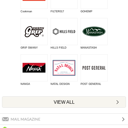
Cookman
FILTER017
GOHEMP
GRIP SWANY
HILLS FIELD
MANASTASH
NANGA
NATAL DESIGN
POST GENERAL
VIEW ALL