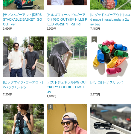
[デプス×ゴーアウト]DEPS
[ヒルズフィールド×ゴーア
[レダッド×ゴーアウト]reda
STACKABLE BASKET_GO
ウト]GO OUT別注 HILLS F
d made in usa bandana 2w
OUT ver.
IELD VARSITY T-SHIRT
ay bag
3,950円
6,500円
7,480円
[ビッグマイク×ゴーアウト]
[ポストジェネラル]PG QUI
[バナコ]トヴ スリッパ
2パックTシャツ
CKDRY HOODIE TOWEL
UV
7,200円
2,970円
1,870円