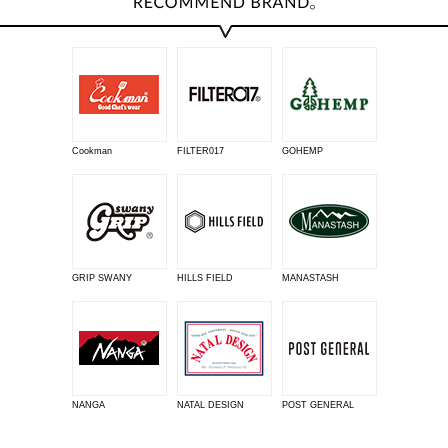
Cookman
FILTER017
GOHEMP
GRIP SWANY
HILLS FIELD
MANASTASH
NANGA
NATAL DESIGN
POST GENERAL