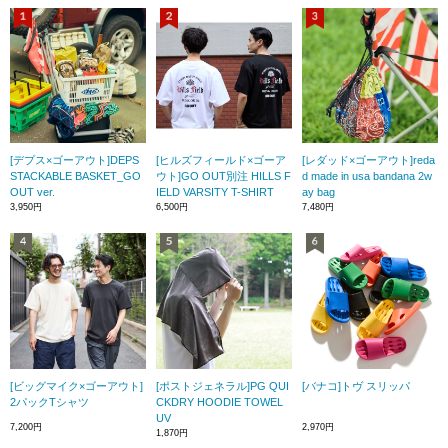
[デプス×ゴーアウト]DEPS
[ヒルズフィールド×ゴーア
[レダッド×ゴーアウト]reda
STACKABLE BASKET_GO
ウト]GO OUT別注 HILLS F
d made in usa bandana 2w
OUT ver.
IELD VARSITY T-SHIRT
ay bag
3,950円
6,500円
7,480円
[ビッグマイク×ゴーアウト]
[ポストジェネラル]PG QUI
[バナコ]トヴ スリッパ
2パックTシャツ
CKDRY HOODIE TOWEL
UV
7,200円
2,970円
1,870円