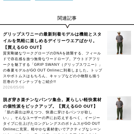
関連記事
グリップスワニーの最新到着モデルは機能とスタ
イルを気軽に楽しめるデイリーウエアばかり。
【買えるGO OUT】
質実剛健なワークグローブのDNAを踏襲する、フィール
ドで存在感を放つ無骨なワードローブ。アウトドアフリ
ークを魅了する「GRIP SWANY（グリップスワニー）」
の春夏モデルがGO OUT Onlineに到着しました。トップ
スやボトムスはもちろん、キャップなどの小物類も揃う
圧巻のラインナップをご紹介!!
2026/05/06
脱ぎ穿き楽チンなパンツ集合。夏らしい軽快素材
の個性派をピックアップ。【買えるGO OUT】
「肌の露出は抑えつつ、快適に穿けるパンツが欲し
い」。そんなユーザーの声にお応えするべく、イージー
タイプに仕上げたロングレングスのボトムスがGO OUT
Onlineに充実。軽やかな素材使いでアクティブなシーン