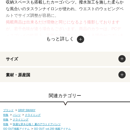
収納スペースも搭載したカーゴパンツ。撥水加工を施した柔らか
な風合いのタスランナイロンが使われ、ウエストのウェビングベ
ルトでサイズ調整が容易に。
掲載商品は出来るだけ現物と同じになるよう撮影しております
が、若干色味が違う場合もございます。商品のカラーは、PCデ
ィスプレイの性質上、実際の色と異なって見える場合がございま
もっと詳しく
すので予めご了承ください。
サイズ
素材・原産国
関連カテゴリー
ブランド
>
GRIP SWANY
特集
>
パンツ
>
クライミング
特集
>
クライミング
特集
>
快適な穿き心地！ 夏のアウトドアパンツ
GO OUT掲載アイテム
>
GO OUT vol.200 掲載アイテム