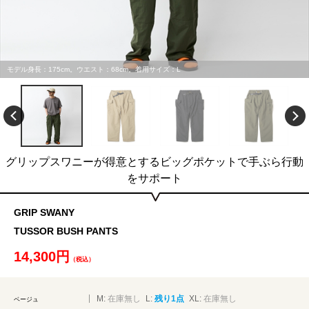
モデル身長：175cm。ウエスト：68cm。着用サイズ：L
グリップスワニーが得意とするビッグポケットで手ぶら行動
をサポート
GRIP SWANY
TUSSOR BUSH PANTS
14,300円
（税込）
M:
在庫無し
L:
残り1点
XL:
在庫無し
ベージュ