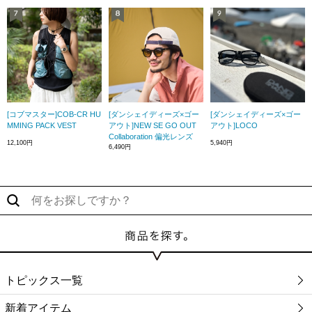
[コブマスター]COB-CR HU
[ダンシェイディーズ×ゴー
[ダンシェイディーズ×ゴー
MMING PACK VEST
アウト]NEW SE GO OUT
アウト]LOCO
Collaboration 偏光レンズ
12,100円
5,940円
6,490円
トピックス一覧
新着アイテム