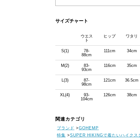
サイズチャート
ウエス
ヒップ
ワタリ
ト
S(1)
78-
111cm
34cm
88cm
M(2)
83-
116cm
35cm
93cm
L(3)
87-
121cm
36.5cm
98cm
XL(4)
93-
126cm
38cm
104cm
関連カテゴリ
ブランド
>
GOHEMP
特集
>
SUPER HIKINGで着たいハイク