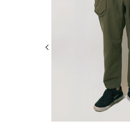
Prev
Prev
パープル