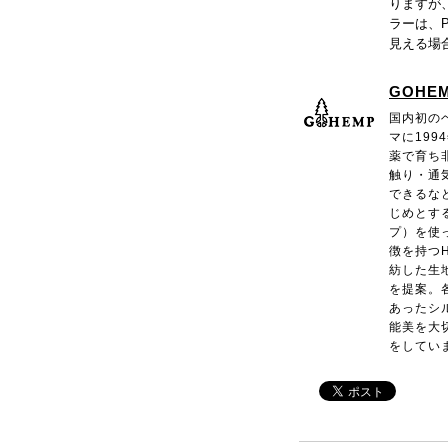
りますが
ラーは、
見える場
GOHE
国内初のヘ
マに199
薬で育ち
触り・通
できるな
じめとす
プ）を使
徴を持つ
紡した生
を提案。
あったシ
能美を大
をしてい