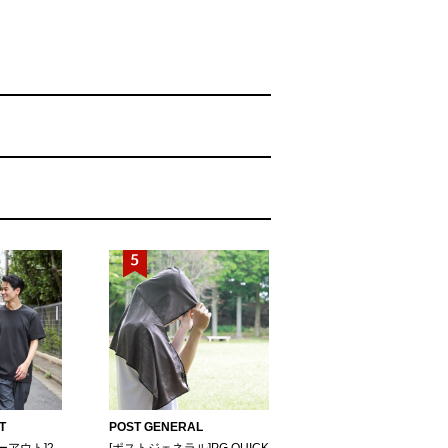
T
POST GENERAL