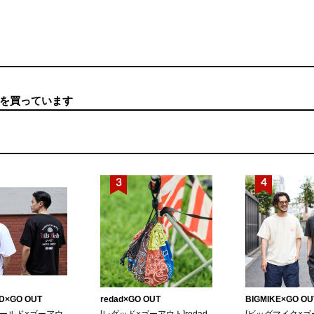
を買っています
LD×GO OUT
redad×GO OUT
BIGMIKE×GO OU