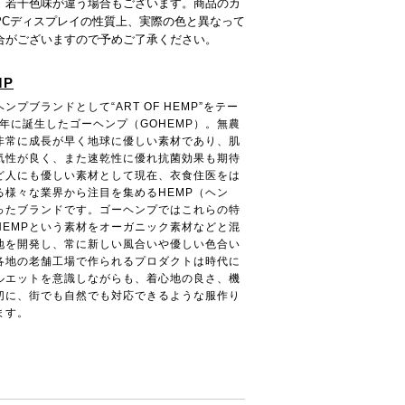
、若干色味が違う場合もございます。商品のカ
PCディスプレイの性質上、実際の色と異なって
合がございますので予めご了承ください。
MP
ンプブランドとして“ART OF HEMP”をテー
4年に誕生したゴーヘンプ（GOHEMP）。無農
非常に成長が早く地球に優しい素材であり、肌
気性が良く、また速乾性に優れ抗菌効果も期待
ど人にも優しい素材として現在、衣食住医をは
る様々な業界から注目を集めるHEMP（ヘン
ったブランドです。ゴーヘンプではこれらの特
HEMPという素材をオーガニック素材などと混
地を開発し、常に新しい風合いや優しい色合い
各地の老舗工場で作られるプロダクトは時代に
ルエットを意識しながらも、着心地の良さ、機
切に、街でも自然でも対応できるような服作り
ます。