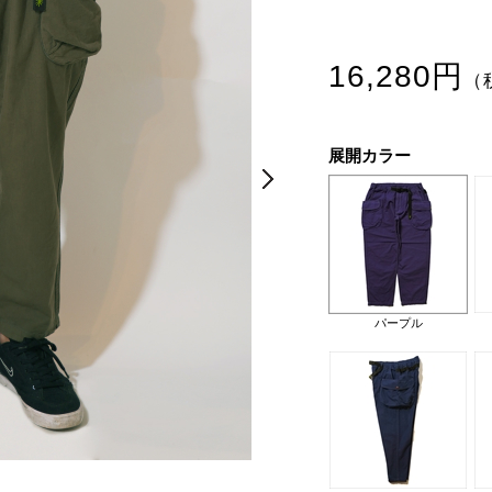
16,280円
（
展開カラー
Next
Next
パープル
パープル