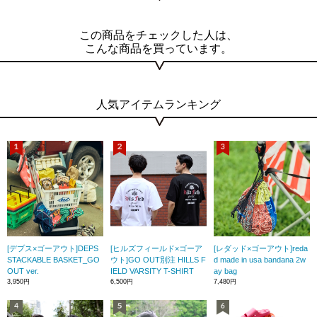
この商品をチェックした人は、
こんな商品を買っています。
人気アイテムランキング
[デプス×ゴーアウト]DEPS
[ヒルズフィールド×ゴーア
[レダッド×ゴーアウト]reda
STACKABLE BASKET_GO
ウト]GO OUT別注 HILLS F
d made in usa bandana 2w
OUT ver.
IELD VARSITY T-SHIRT
ay bag
3,950円
6,500円
7,480円