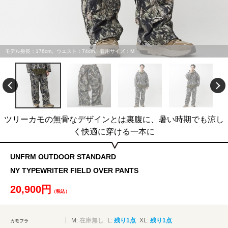
モデル身長：176cm。ウエスト：74cm。着用サイズ：M
ツリーカモの無骨なデザインとは裏腹に、暑い時期でも涼し
く快適に穿ける一本に
UNFRM OUTDOOR STANDARD
NY TYPEWRITER FIELD OVER PANTS
20,900円
（税込）
M:
在庫無し
L:
残り1点
XL:
残り1点
カモフラ