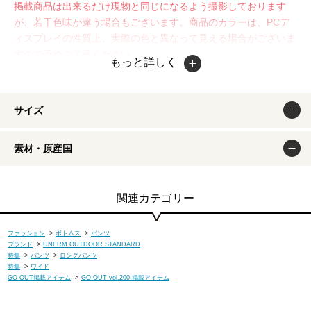
掲載商品は出来るだけ現物と同じになるよう撮影しております
が、若干色味が違う場合もございます。商品のカラーは、PCデ
ィスプレイの性質上、実際の色と異なって見える場合がございま
すので予めご了承ください。
もっと詳しく
サイズ
素材・原産国
関連カテゴリー
ファッション
>
ボトムス
>
パンツ
ブランド
>
UNFRM OUTDOOR STANDARD
特集
>
パンツ
>
ロングパンツ
特集
>
ワイド
GO OUT掲載アイテム
>
GO OUT vol.200 掲載アイテム