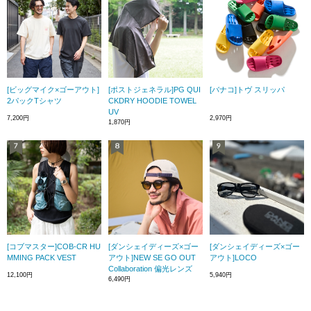
[ビッグマイク×ゴーアウト]
[ポストジェネラル]PG QUI
[バナコ]トヴ スリッパ
2パックTシャツ
CKDRY HOODIE TOWEL
UV
7,200円
2,970円
1,870円
[コブマスター]COB-CR HU
[ダンシェイディーズ×ゴー
[ダンシェイディーズ×ゴー
MMING PACK VEST
アウト]NEW SE GO OUT
アウト]LOCO
Collaboration 偏光レンズ
12,100円
5,940円
6,490円