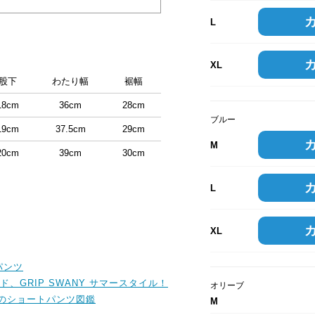
L
XL
股下
わたり幅
裾幅
18cm
36cm
28cm
ブルー
19cm
37.5cm
29cm
M
20cm
39cm
30cm
L
XL
パンツ
、GRIP SWANY サマースタイル！
オリーブ
夏のショートパンツ図鑑
M