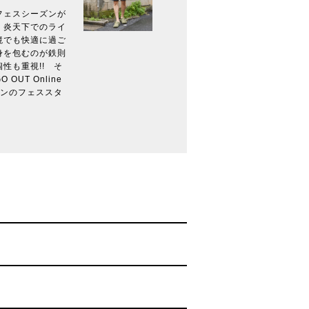
フェスシーズンが
、炎天下でのライ
境でも快適に過ご
身を包むのが鉄則
性も重視!! そ
UT Online
ーンのフェススタ