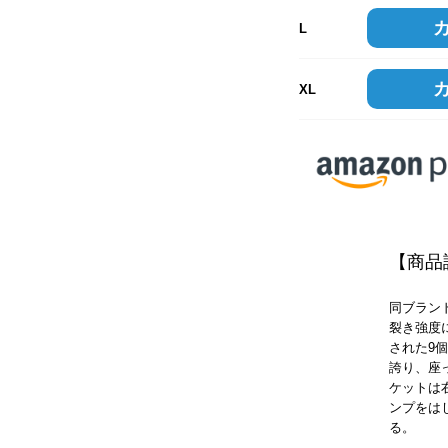
L
XL
【商品
同ブラン
裂き強度
された9
誇り、座
ケットは
ンプをは
る。