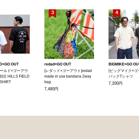
LD×GO OUT
redad×GO OUT
BIGMIKE×GO OU
ィールド×ゴーアウ
[レダッド×ゴーアウト]redad
[ビッグマイク×ゴ
別注 HILLS FIELD
made in usa bandana 2way
パックTシャツ
-SHIRT
bag
7,200円
7,480円