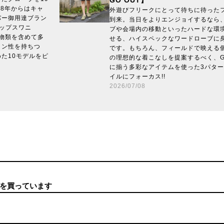
GO OUT】
08年からはキャ
外遊びフリークにとって待ちに待った
パー御用達ブラン
到来。当日をよりエンジョイするなら
リップスワニ
ブや会場内の移動といったハードな環
は小物類を含めて多
せる、ハイスペックなワードローブに
イン性を持ちつ
です。もちろん、フィールドで映える個
た10モデルをピ
の理想的な着こなしを提案するべく、GO O
に揃う多彩なアイテムを使った3パタ
イルにフォーカス!!
2026/07/08
を買っています