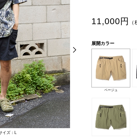
11,000円
（
展開カラー
Next
Next
ベージュ
サイズ：L
モデル身長：176cm。ウエスト：74
ブラック