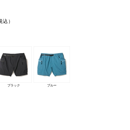
税込）
ブラック
ブルー
cm。着用サイズ：L
モデル身長：176cm。ウエ
ブルー