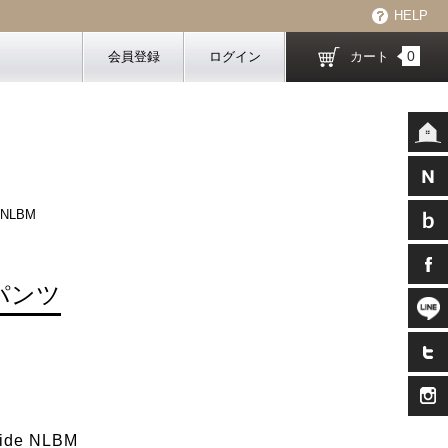
HELP
0
会員登録
ログイン
カート
 NLBM
パンツ
wide NLBM