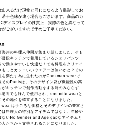
は出来るだけ現物と同じになるよう撮影してお
、若干色味が違う場合もございます。商品のカ
PCディスプレイの性質上、実際の色と異なって
合がございますので予めご了承ください。
an
西海岸の料理人仲間が集まり話しました。そも
が普段キッチンで着用しているシェフパンツ
的で動きやすいし快適だ！でも料理をクリエイ
きもっとカッコいいウエアーは無いかと？その
を満たす為に生れたのがCookman wearで
後そのPantsは、そのデザイン及び機能性の高
らがキッチンで創作活動をする時のみならず、
tyの場面でも好んで使用され、one mile wearと
にその地位を確立することになりました。
an wearは手ごろな価格とそのデザインの豊富さ
では料理人の特別なアイテムではなく、年齢や
いNo Gender and Age gapなアイテムと
の人たちから支持されることになりました。