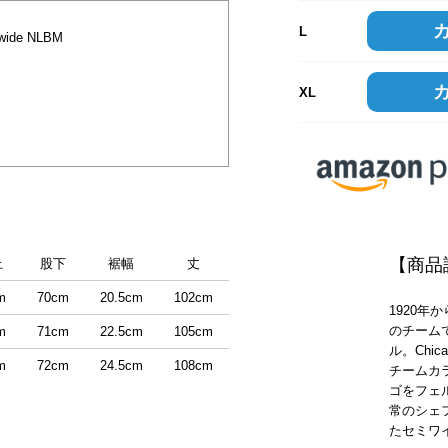
L
wide NLBM
XL
【商品
上
股下
裾幅
丈
m
70cm
20.5cm
102cm
1920年
のチームで
m
71cm
22.5cm
105cm
ル。Chicag
m
72cm
24.5cm
108cm
チームカ
ゴをフェ
常のシェ
たセミワ