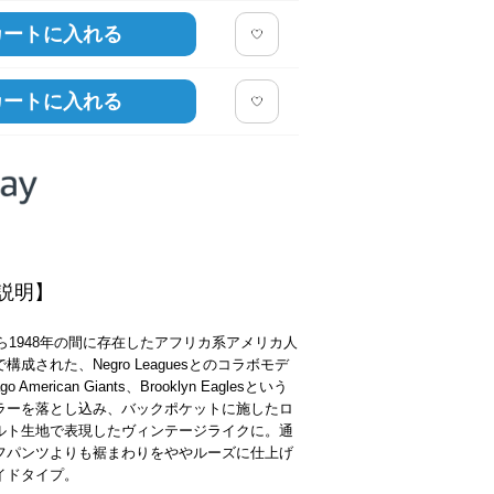
カートに入れる
カートに入れる
説明】
から1948年の間に存在したアフリカ系アメリカ人
構成された、Negro Leaguesとのコラボモデ
o American Giants、Brooklyn Eaglesという
ラーを落とし込み、バックポケットに施したロ
ルト生地で表現したヴィンテージライクに。通
フパンツよりも裾まわりをややルーズに仕上げ
イドタイプ。