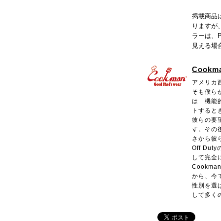
掲載商品
りますが
ラーは、
見える場
Cookm
アメリカ
そも僕ら
は 機能
トすると
彼らの要望
す。その
さから彼
Off Du
して完全
Cookm
から、今
性別を選ばな
して多く