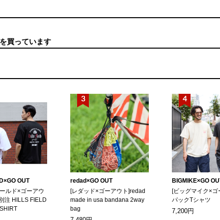
を買っています
LD×GO OUT
redad×GO OUT
BIGMIKE×GO OU
ィールド×ゴーアウ
[レダッド×ゴーアウト]redad
[ビッグマイク×ゴ
別注 HILLS FIELD
made in usa bandana 2way
パックTシャツ
-SHIRT
bag
7,200円
7,480円