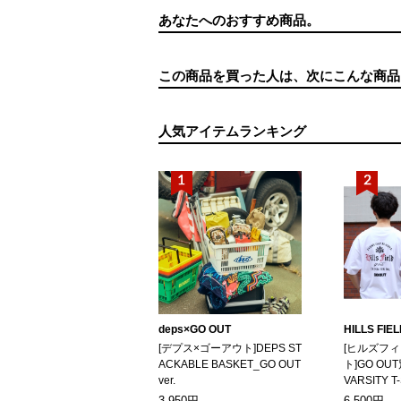
あなたへのおすすめ商品。
この商品を買った人は、次にこんな商品
人気アイテムランキング
deps×GO OUT
HILLS FIE
[デプス×ゴーアウト]DEPS ST
[ヒルズフ
ACKABLE BASKET_GO OUT
ト]GO OUT
ver.
VARSITY T
3,950円
6,500円