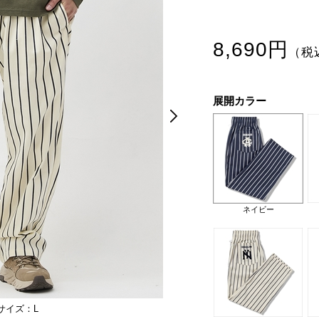
8,690円
（税
展開カラー
Next
Next
ネイビー
サイズ：L
モデル身長：176cm。ウエスト：74
ネイビー