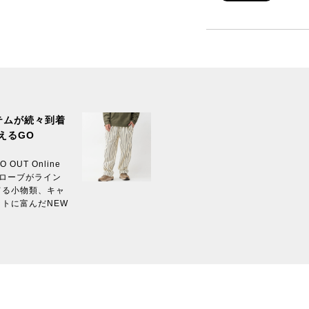
テムが続々到着
買えるGO
UT Online
ローブがライン
てる小物類、キャ
トに富んだNEW