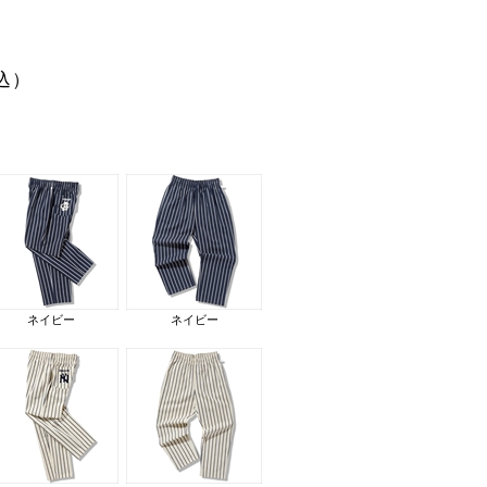
込）
ネイビー
ネイビー
cm。着用サイズ：L
モデル身長：176cm。ウエ
ネイビー