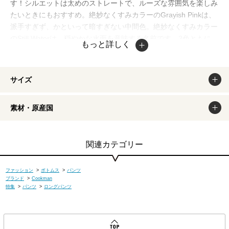
す！シルエットは太めのストレートで、ルーズな雰囲気を楽しみ
たいときにもおすすめ。絶妙なくすみカラーのGrayish Pinkは、
派手すぎず、かといって暗すぎない中間色。絶妙なくすみカラー
のStill Waterは、穏やかな水面を意味する名前です。2色ともに、
もっと詳しく
程よい肉厚のキャンバス生地を使用し、タフさだけではなく快適
な着心地も両立させています。
掲載商品は出来るだけ現物と同じになるよう撮影しております
サイズ
が、若干色味が違う場合もございます。商品のカラーは、PCデ
ィスプレイの性質上、実際の色と異なって見える場合がございま
素材・原産国
すので予めご了承ください。
関連カテゴリー
ファッション
>
ボトムス
>
パンツ
ブランド
>
Cookman
特集
>
パンツ
>
ロングパンツ