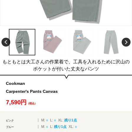
もともとは大工さんの作業着で、工具を入れるために沢山の
ポケットが付いた丈夫なパンツ
Cookman
Carpenter's Pants Canvas
7,590円
（税込）
M:
○
L:
○
XL:
残り1点
ピンク
M:
○
L:
残り1点
XL:
○
ブルー