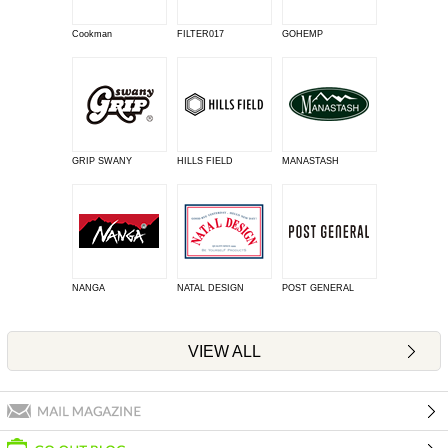
Cookman
FILTER017
GOHEMP
GRIP SWANY
HILLS FIELD
MANASTASH
NANGA
NATAL DESIGN
POST GENERAL
VIEW ALL