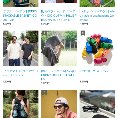
[デプス×ゴーアウト]DEPS
[ヒルズフィールド×ゴーア
[レダッド×ゴーアウト]reda
STACKABLE BASKET_GO
ウト]GO OUT別注 HILLS F
d made in usa bandana 2w
OUT ver.
IELD VARSITY T-SHIRT
ay bag
3,950円
6,500円
7,480円
[ビッグマイク×ゴーアウト]
[ポストジェネラル]PG QUI
[バナコ]トヴ スリッパ
2パックTシャツ
CKDRY HOODIE TOWEL
UV
7,200円
2,970円
1,870円