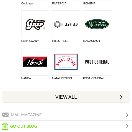
Cookman
FILTER017
GOHEMP
GRIP SWANY
HILLS FIELD
MANASTASH
NANGA
NATAL DESIGN
POST GENERAL
VIEW ALL