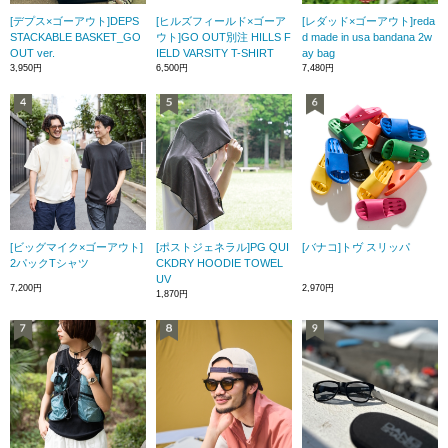
[デプス×ゴーアウト]DEPS
[ヒルズフィールド×ゴーア
[レダッド×ゴーアウト]reda
STACKABLE BASKET_GO
ウト]GO OUT別注 HILLS F
d made in usa bandana 2w
OUT ver.
IELD VARSITY T-SHIRT
ay bag
3,950円
6,500円
7,480円
[ビッグマイク×ゴーアウト]
[ポストジェネラル]PG QUI
[バナコ]トヴ スリッパ
2パックTシャツ
CKDRY HOODIE TOWEL
UV
7,200円
2,970円
1,870円