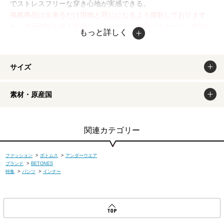
でストレスフリーな穿き心地が実感できる。
掲載商品は出来るだけ現物と同じになるよう撮影しております
が、若干色味が違う場合もございます。商品のカラーは、PCデ
もっと詳しく
ィスプレイの性質上、実際の色と異なって見える場合がございま
すので予めご了承ください。
サイズ
素材・原産国
関連カテゴリー
ファッション
>
ボトムス
>
アンダーウエア
ブランド
>
BETONES
特集
>
パンツ
>
インナー