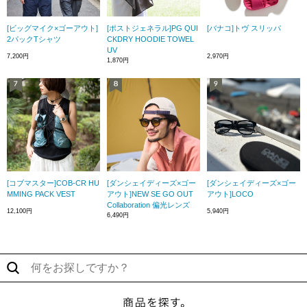
[ビッグマイク×ゴーアウト]
[ポストジェネラル]PG QUI
[バナコ]トヴ スリッパ
2パックTシャツ
CKDRY HOODIE TOWEL
UV
7,200円
2,970円
1,870円
[コブマスター]COB-CR HU
[ダンシェイディーズ×ゴー
[ダンシェイディーズ×ゴー
MMING PACK VEST
アウト]NEW SE GO OUT
アウト]LOCO
Collaboration 偏光レンズ
12,100円
5,940円
6,490円