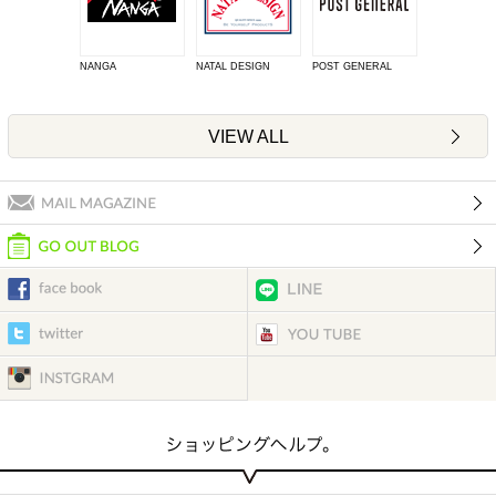
NANGA
NATAL DESIGN
POST GENERAL
VIEW ALL