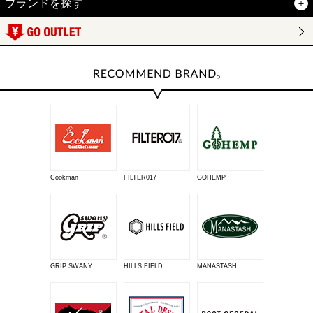
ブランドを探す
Cookman
FILTER017
GOHEMP
GRIP SWANY
HILLS FIELD
MANASTASH