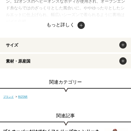
ン。12オンスのヘビーオンスなボディが使用され、オープンエン
ド糸ならではのざっくりとした風合いに。ややゆったりとしたシ
ルエットに仕上げられ、幅広いシーズンで着られるように裏地は
パイル仕様。
もっと詳しく
掲載商品は出来るだけ現物と同じになるよう撮影しております
が、若干色味が違う場合もございます。商品のカラーは、PCデ
ィスプレイの性質上、実際の色と異なって見える場合がございま
サイズ
すので予めご了承ください。
素材・原産国
関連カテゴリー
ブランド
>
ROTAR
関連記事