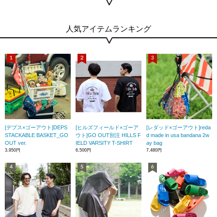
人気アイテムランキング
[デプス×ゴーアウト]DEPS
[ヒルズフィールド×ゴーア
[レダッド×ゴーアウト]reda
STACKABLE BASKET_GO
ウト]GO OUT別注 HILLS F
d made in usa bandana 2w
OUT ver.
IELD VARSITY T-SHIRT
ay bag
3,950円
6,500円
7,480円