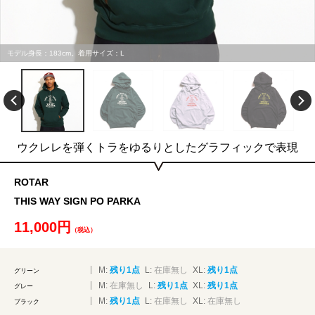
モデル身長：183cm。着用サイズ：L
ウクレレを弾くトラをゆるりとしたグラフィックで表現
ROTAR
THIS WAY SIGN PO PARKA
11,000円
（税込）
M:
残り1点
L:
在庫無し
XL:
残り1点
グリーン
M:
在庫無し
L:
残り1点
XL:
残り1点
グレー
M:
残り1点
L:
在庫無し
XL:
在庫無し
ブラック