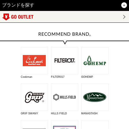
ブランドを探す
Cookman
FILTER017
GOHEMP
GRIP SWANY
HILLS FIELD
MANASTASH