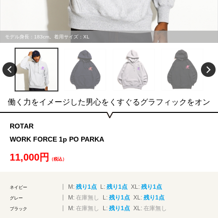
モデル身長：183cm。着用サイズ：XL
働く力をイメージした男心をくすぐるグラフィックをオン
ROTAR
WORK FORCE 1p PO PARKA
11,000円
（税込）
M:
残り1点
L:
残り1点
XL:
残り1点
ネイビー
M:
在庫無し
L:
残り1点
XL:
残り1点
グレー
M:
在庫無し
L:
残り1点
XL:
在庫無し
ブラック