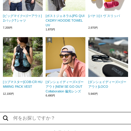
[ビッグマイク×ゴーアウト]
[ポストジェネラル]PG QUI
[バナコ]トヴ スリッパ
2パックTシャツ
CKDRY HOODIE TOWEL
UV
7,200円
2,970円
1,870円
[コブマスター]COB-CR HU
[ダンシェイディーズ×ゴー
[ダンシェイディーズ×ゴー
MMING PACK VEST
アウト]NEW SE GO OUT
アウト]LOCO
Collaboration 偏光レンズ
12,100円
5,940円
6,490円