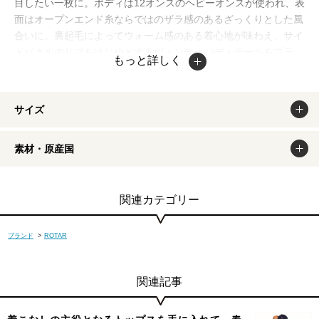
目したい一枚に。ボディは12オンスのヘビーオンスが使われ、表
面はオープンエンド糸ならではのザラ感のあるざっくりとした風
合いに。裏起毛によってウォーム感のある着心地が味わえ、サイ
ドパネルのリブをはじめとするヴィンテージディテールをプラ
もっと詳しく
ス。型崩れしにくくて洗うほどタフになり、着込むほどにエイジ
ングしてくれる。ややゆったりとしたシルエットもポイント。
掲載商品は出来るだけ現物と同じになるよう撮影しております
サイズ
が、若干色味が違う場合もございます。商品のカラーは、PCデ
ィスプレイの性質上、実際の色と異なって見える場合がございま
素材・原産国
すので予めご了承ください。
関連カテゴリー
ブランド
>
ROTAR
関連記事