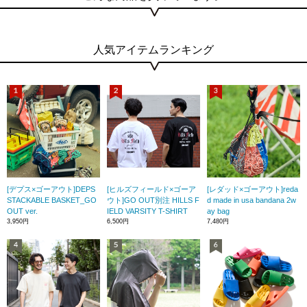
人気アイテムランキング
[デプス×ゴーアウト]DEPS
[ヒルズフィールド×ゴーア
[レダッド×ゴーアウト]reda
STACKABLE BASKET_GO
ウト]GO OUT別注 HILLS F
d made in usa bandana 2w
OUT ver.
IELD VARSITY T-SHIRT
ay bag
3,950円
6,500円
7,480円