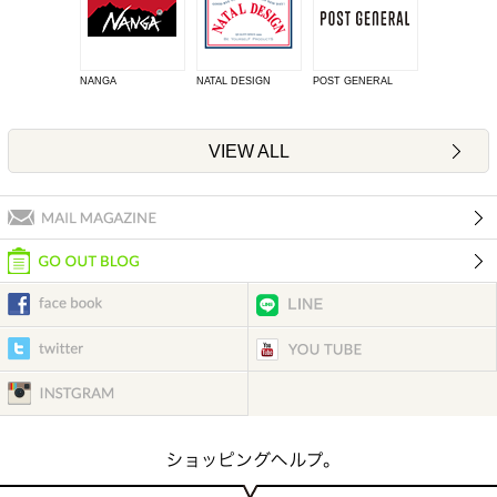
NANGA
NATAL DESIGN
POST GENERAL
VIEW ALL