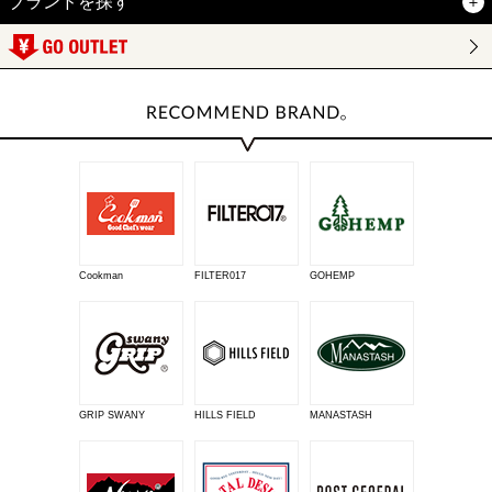
ブランドを探す
Cookman
FILTER017
GOHEMP
GRIP SWANY
HILLS FIELD
MANASTASH