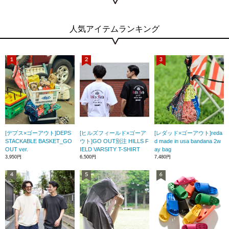
人気アイテムランキング
[デプス×ゴーアウト]DEPS
[ヒルズフィールド×ゴーア
[レダッド×ゴーアウト]reda
STACKABLE BASKET_GO
ウト]GO OUT別注 HILLS F
d made in usa bandana 2w
OUT ver.
IELD VARSITY T-SHIRT
ay bag
3,950円
6,500円
7,480円