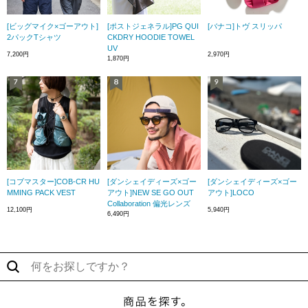
[ビッグマイク×ゴーアウト]
[ポストジェネラル]PG QUI
[バナコ]トヴ スリッパ
2パックTシャツ
CKDRY HOODIE TOWEL
UV
7,200円
2,970円
1,870円
[コブマスター]COB-CR HU
[ダンシェイディーズ×ゴー
[ダンシェイディーズ×ゴー
MMING PACK VEST
アウト]NEW SE GO OUT
アウト]LOCO
Collaboration 偏光レンズ
12,100円
5,940円
6,490円