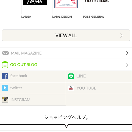
NANGA
NATAL DESIGN
POST GENERAL
VIEW ALL