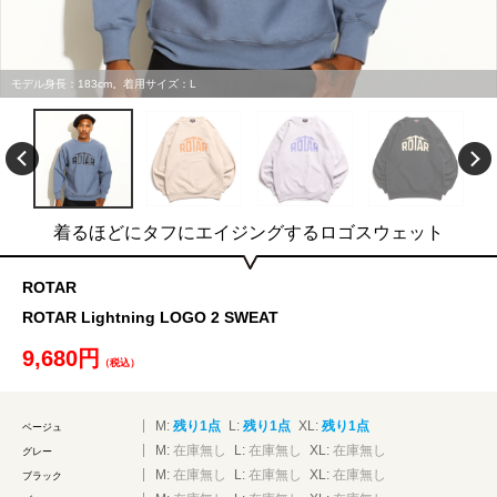
モデル身長：183cm。着用サイズ：L
着るほどにタフにエイジングするロゴスウェット
ROTAR
ROTAR Lightning LOGO 2 SWEAT
9,680円
（税込）
M:
残り1点
L:
残り1点
XL:
残り1点
ベージュ
M:
在庫無し
L:
在庫無し
XL:
在庫無し
グレー
M:
在庫無し
L:
在庫無し
XL:
在庫無し
ブラック