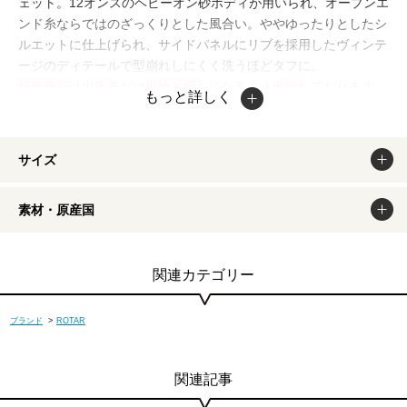
ェット。12オンスのヘビーオン砂ボディが用いられ、オープンエ
ンド糸ならではのざっくりとした風合い。ややゆったりとしたシ
ルエットに仕上げられ、サイドパネルにリブを採用したヴィンテ
ージのディテールで型崩れしにくく洗うほどタフに。
掲載商品は出来るだけ現物と同じになるよう撮影しております
もっと詳しく
が、若干色味が違う場合もございます。商品のカラーは、PCデ
ィスプレイの性質上、実際の色と異なって見える場合がございま
すので予めご了承ください。
サイズ
素材・原産国
関連カテゴリー
ブランド
>
ROTAR
関連記事