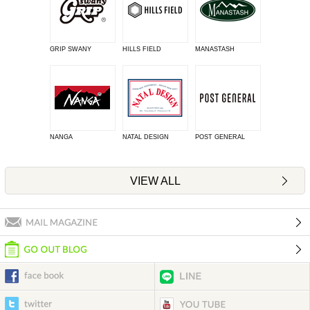
GRIP SWANY
HILLS FIELD
MANASTASH
NANGA
NATAL DESIGN
POST GENERAL
VIEW ALL