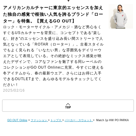
アメリカンカルチャーに東京的エッセンスを加え
た独自の感覚で根強い人気を誇るブランド「ロー
ター」を特集。【買えるGO OUT】
ロック・モーターサイクル・アメカジ・酒など男心をく
すぐるUSカルチャーを背景に、コンセプトである“楽し
む、好き”のエッセンスを盛り込み長い間ストリートで人
気となっている「ROTAR（ローター）」。古着スタイル
でもよく見られる「いなたい男」な雰囲気をデイリーウ
エアとして表現している。その絶妙なミックス感覚が映
えたデザインで、コアなファンを魅了する同レーベルの
コレクションがGO OUT Onlineに充実。今すぐに使える
冬アイテムから、春の最新ウエア、さらにはお得に入手
できるOUTLETまで、あらゆるモデルをチェックしてく
ださい！
2025/02/16
GO OUT Online
>
ファッション
>
トップス
>
パーカー・スウェット
> Match 1p HW PO PARKA