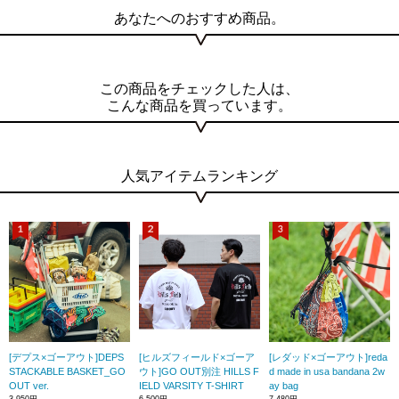
あなたへのおすすめ商品。
この商品をチェックした人は、
こんな商品を買っています。
人気アイテムランキング
[デプス×ゴーアウト]DEPS
[ヒルズフィールド×ゴーア
[レダッド×ゴーアウト]reda
STACKABLE BASKET_GO
ウト]GO OUT別注 HILLS F
d made in usa bandana 2w
OUT ver.
IELD VARSITY T-SHIRT
ay bag