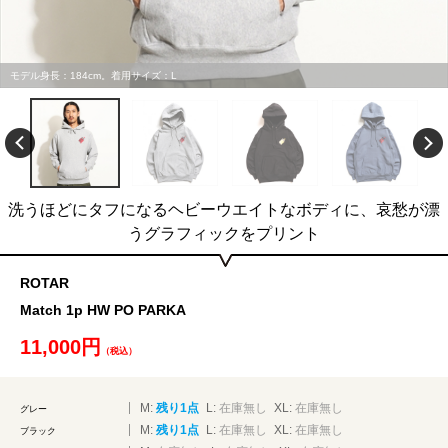
モデル身長：184cm。着用サイズ：L
洗うほどにタフになるヘビーウエイトなボディに、哀愁が漂
うグラフィックをプリント
ROTAR
Match 1p HW PO PARKA
11,000円
（税込）
M:
残り1点
L:
在庫無し
XL:
在庫無し
グレー
M:
残り1点
L:
在庫無し
XL:
在庫無し
ブラック