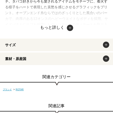
チ。タバコ好きから今も愛されるアイテムをモチーフに、着火す
る様子をハートで表現した哀愁を感じさせるグラフィックをプリ
ント。オープンエンド糸ならではのざっくりとした風合いのパー
カで、肉厚のある12オンスのヘビーウエイトなボディを採用。サ
イドパネルにリブを採用したヴィンテージのディテールを取り入
もっと詳しく
れることで、型崩れを抑えるとともに洗うほどにタフな風合いに
エイジング。
掲載商品は出来るだけ現物と同じになるよう撮影しております
サイズ
が、若干色味が違う場合もございます。商品のカラーは、PCデ
ィスプレイの性質上、実際の色と異なって見える場合がございま
素材・原産国
すので予めご了承ください。
関連カテゴリー
ブランド
>
ROTAR
関連記事