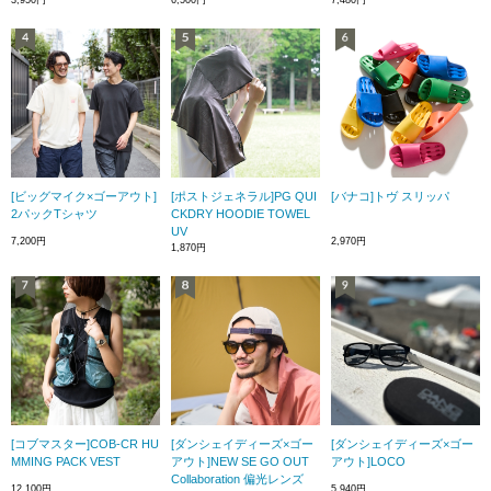
3,950円
6,500円
7,480円
[ビッグマイク×ゴーアウト]
[ポストジェネラル]PG QUI
[バナコ]トヴ スリッパ
2パックTシャツ
CKDRY HOODIE TOWEL
UV
7,200円
2,970円
1,870円
[コブマスター]COB-CR HU
[ダンシェイディーズ×ゴー
[ダンシェイディーズ×ゴー
MMING PACK VEST
アウト]NEW SE GO OUT
アウト]LOCO
Collaboration 偏光レンズ
12,100円
5,940円