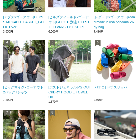
[デプス×ゴーアウト]DEPS
[ヒルズフィールド×ゴーア
[レダッド×ゴーアウト]reda
STACKABLE BASKET_GO
ウト]GO OUT別注 HILLS F
d made in usa bandana 2w
OUT ver.
IELD VARSITY T-SHIRT
ay bag
3,950円
6,500円
7,480円
[ビッグマイク×ゴーアウト]
[ポストジェネラル]PG QUI
[バナコ]トヴ スリッパ
2パックTシャツ
CKDRY HOODIE TOWEL
UV
7,200円
2,970円
1,870円