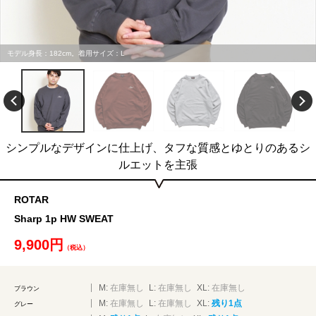
モデル身長：182cm。着用サイズ：L
シンプルなデザインに仕上げ、タフな質感とゆとりのあるシ
ルエットを主張
ROTAR
Sharp 1p HW SWEAT
9,900円
（税込）
M:
在庫無し
L:
在庫無し
XL:
在庫無し
ブラウン
M:
在庫無し
L:
在庫無し
XL:
残り1点
グレー