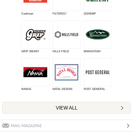
Cookman
FILTER017
GOHEMP
GRIP SWANY
HILLS FIELD
MANASTASH
NANGA
NATAL DESIGN
POST GENERAL
VIEW ALL