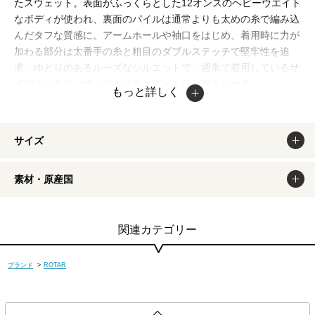
たスウェット。表面がふっくらとした12オンスのヘビーウエイト
なボディが使われ、裏面のパイルは通常よりも太めの糸で編み込
んだタフな質感に。アームホールや袖口をはじめ、着用時に力が
加わる部分は太番手の糸と粗目のダブルステッチで堅牢性を追
求。ゆとりのあるルーズなシルエットで、通常で着用しているサ
イズよりもワンサイズ上げるとざっくりと着こなせる。
もっと詳しく
掲載商品は出来るだけ現物と同じになるよう撮影しております
が、若干色味が違う場合もございます。商品のカラーは、PCデ
ィスプレイの性質上、実際の色と異なって見える場合がございま
サイズ
すので予めご了承ください。
素材・原産国
関連カテゴリー
ブランド
>
ROTAR