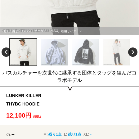
モデル身長：176cm。ウエスト：74cm。着用サイズ：XL
バスカルチャーを次世代に継承する団体とタッグを組んだコ
ラボモデル
LUNKER KILLER
THYBC HOODIE
12,100円
（税込）
M:
残り1点
L:
残り1点
XL:
○
グレー