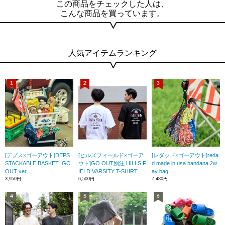
この商品をチェックした人は、
こんな商品を買っています。
人気アイテムランキング
[デプス×ゴーアウト]DEPS
[ヒルズフィールド×ゴーア
[レダッド×ゴーアウト]reda
STACKABLE BASKET_GO
ウト]GO OUT別注 HILLS F
d made in usa bandana 2w
OUT ver.
IELD VARSITY T-SHIRT
ay bag
3,950円
6,500円
7,480円