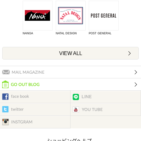
NANGA
NATAL DESIGN
POST GENERAL
VIEW ALL