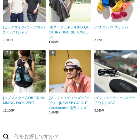
[ビッグマイク×ゴーアウト]
[ポストジェネラル]PG QUI
[バナコ]トヴ スリッパ
2パックTシャツ
CKDRY HOODIE TOWEL
UV
7,200円
2,970円
1,870円
[コブマスター]COB-CR HU
[ダンシェイディーズ×ゴー
[ダンシェイディーズ×ゴー
MMING PACK VEST
アウト]NEW SE GO OUT
アウト]LOCO
Collaboration 偏光レンズ
12,100円
5,940円
6,490円